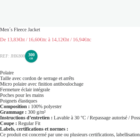
Men´s Fleece Jacket
De
13,83
€ht
/
16,60
€ttc
à
14,12
€ht
/
16,94
€ttc
300
JHK800
GR
Polaire
Taille avec cordon de serrage et arrêts
Micro polaire avec finition antiboulochage
Fermeture éclair intégrale
Poches pour les mains
Poignets élastiques
Composition :
100% polyester
Grammage :
300 g/m²
Instructions d’entretien :
Lavable à 30 °C / Repassage autorisé / Possi
Coupe :
Regular Fit
Labels, certifications et normes :
Ce produit est concerné par une ou plusieurs certifications, labellisati