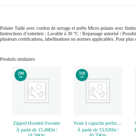
Polaire Taille avec cordon de serrage et arrêts Micro polaire avec fin
Instructions d’entretien : Lavable à 30 °C / Repassage autorisé / Possib
plusieurs certifications, labellisations ou normes applicables. Pour plu
Produits similaires
290
310
GR
GR
Zipped Hooded Sweater
Veste à capuche performance enfant
À partir de
15,48
€ht
/
À partir de
33,92
€ht
/
18,58
€ttc
40,70
€ttc