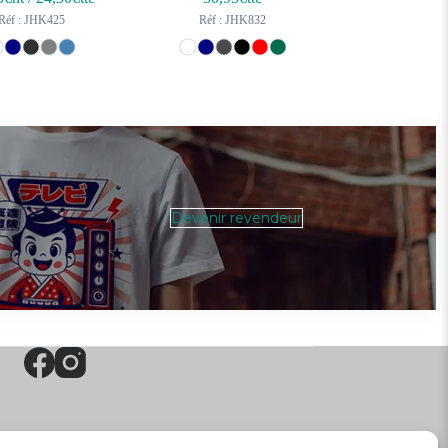
Réf : JHK425
Réf : JHK832
Devenir revendeur