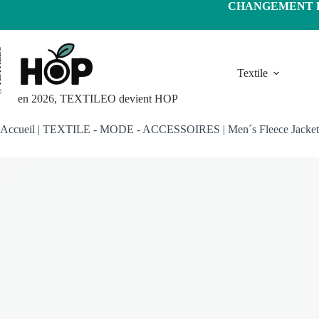
Passer
CHANGEMENT D'
au
contenu
LEO
Textile
en 2026, TEXTILEO devient HOP
Accueil
|
TEXTILE - MODE - ACCESSOIRES
|
Men´s Fleece Jacket