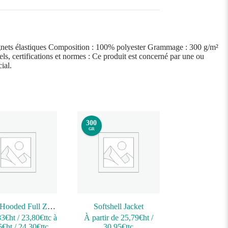
Poignets élastiques Composition : 100% polyester Grammage : 300 g/m²
ls, certifications et normes : Ce produit est concerné par une ou
ial.
300
GR
Unisex Hooded Full Zip Sweat Fuji
Softshell Jacket
83
€ht
/
23,80
€ttc
à
À partir de
25,79
€ht
/
5
€ht
/
24,30
€ttc
30,95
€ttc