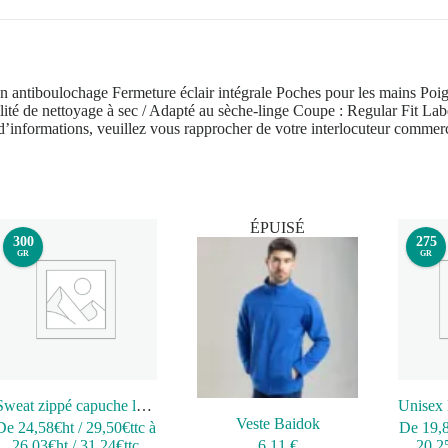
ition antiboulochage Fermeture éclair intégrale Poches pour les mains 
ilité de nettoyage à sec / Adapté au sèche-linge Coupe : Regular Fit Labe
s d’informations, veuillez vous rapprocher de votre interlocuteur commerc
ÉPUISÉ
300
275
GR
GR
Sweat zippé capuche lourd
Veste Baidok
De
24,58
€ht
/
29,50
€ttc
à
De
19,
26,03
€ht
/
31,24
€ttc
6,11
€
20,2