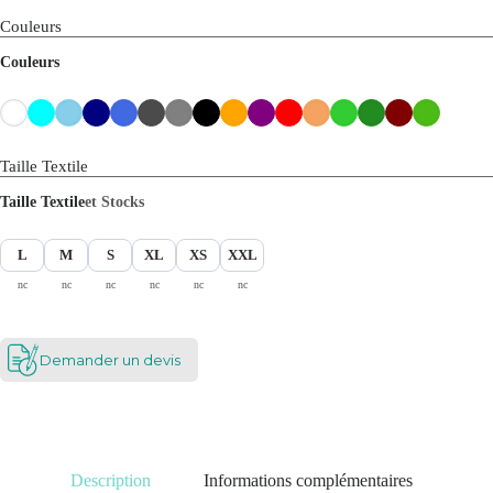
Couleurs
Couleurs
Taille Textile
Taille Textile
et Stocks
L
M
S
XL
XS
XXL
nc
nc
nc
nc
nc
nc
Demander un devis
Description
Informations complémentaires