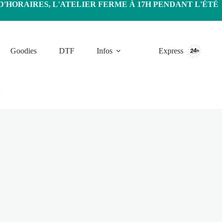
HORAIRES, L'ATELIER FERME À 17H PENDANT L'ÉTÉ
Goodies
DTF
Infos
Express