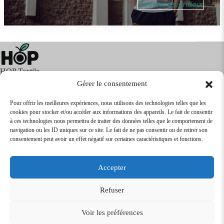
Devenir revendeur
HOP Textile
Gérer le consentement
Pour offrir les meilleures expériences, nous utilisons des technologies telles que les
cookies pour stocker et/ou accéder aux informations des appareils. Le fait de consentir
Textile
Articles Publicitaires
Infos
à ces technologies nous permettra de traiter des données telles que le comportement de
Boutique en ligne
Express 24H
navigation ou les ID uniques sur ce site. Le fait de ne pas consentir ou de retirer son
Tarifs Revendeurs
consentement peut avoir un effet négatif sur certaines caractéristiques et fonctions.
@2026
SARL
TEXTILEO
| Site par
VPCrazy
Accepter
Mentions Légales
Refuser
Voir les préférences