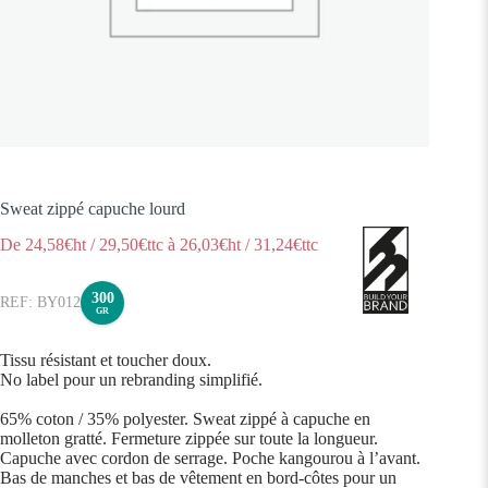
Sweat zippé capuche lourd
De
24,58
€ht
/
29,50
€ttc
à
26,03
€ht
/
31,24
€ttc
300
BY012
GR
Tissu résistant et toucher doux.
No label pour un rebranding simplifié.
65% coton / 35% polyester. Sweat zippé à capuche en
molleton gratté. Fermeture zippée sur toute la longueur.
Capuche avec cordon de serrage. Poche kangourou à l’avant.
Bas de manches et bas de vêtement en bord-côtes pour un