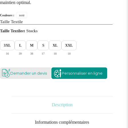
maintien optimal.
Couleurs :
noir
Taille Textile
Taille Textile
et Stocks
3XL
L
M
S
XL
XXL
16
39
38
17
18
18
Demander un devis
Personnaliser en ligne
Description
Informations complémentaires