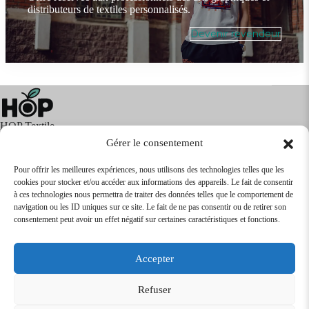
distributeurs de textiles personnalisés.
Devenir revendeur
HOP Textile
Gérer le consentement
Pour offrir les meilleures expériences, nous utilisons des technologies telles que les
cookies pour stocker et/ou accéder aux informations des appareils. Le fait de consentir
Textile
Articles Publicitaires
Infos
à ces technologies nous permettra de traiter des données telles que le comportement de
Boutique en ligne
Express 24H
navigation ou les ID uniques sur ce site. Le fait de ne pas consentir ou de retirer son
Tarifs Revendeurs
consentement peut avoir un effet négatif sur certaines caractéristiques et fonctions.
@2026
SARL
TEXTILEO
| Site par
VPCrazy
Accepter
Mentions Légales
Refuser