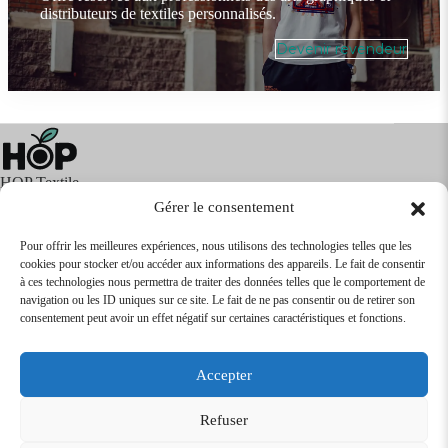
distributeurs de textiles personnalisés.
Devenir revendeur
HOP Textile
Gérer le consentement
Pour offrir les meilleures expériences, nous utilisons des technologies telles que les
cookies pour stocker et/ou accéder aux informations des appareils. Le fait de consentir
Textile
Articles Publicitaires
Infos
à ces technologies nous permettra de traiter des données telles que le comportement de
Boutique en ligne
Express 24H
navigation ou les ID uniques sur ce site. Le fait de ne pas consentir ou de retirer son
Tarifs Revendeurs
consentement peut avoir un effet négatif sur certaines caractéristiques et fonctions.
@2026
SARL
TEXTILEO
| Site par
VPCrazy
Accepter
Mentions Légales
Refuser