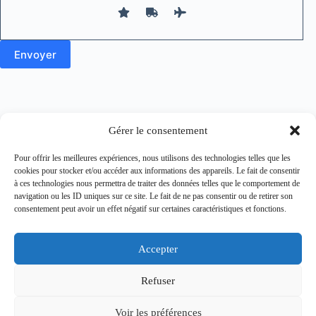
Gérer le consentement
Pour offrir les meilleures expériences, nous utilisons des technologies telles que les
cookies pour stocker et/ou accéder aux informations des appareils. Le fait de consentir
à ces technologies nous permettra de traiter des données telles que le comportement de
Vous souhaitez revendre du textile personnalisé ?
navigation ou les ID uniques sur ce site. Le fait de ne pas consentir ou de retirer son
consentement peut avoir un effet négatif sur certaines caractéristiques et fonctions.
Sur la boutique en ligne, nous proposons des tarifs adaptés
aux revendeurs qui souhaite développer leur activité dans
le domaine du textile personnalisé.
Accepter
Offre réservée aux professionnels des arts graphiques et
distributeurs de textiles personnalisés.
Refuser
Devenir revendeur
Voir les préférences