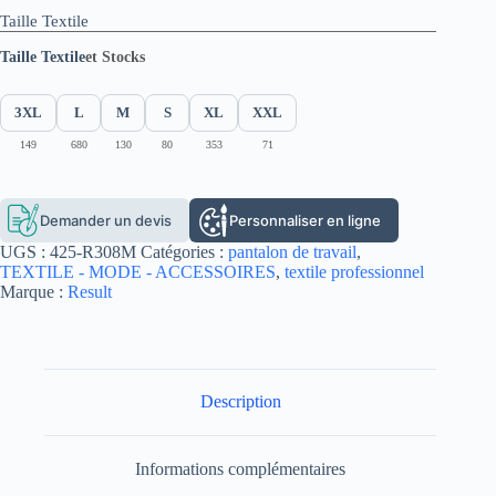
Taille Textile
Taille Textile
et Stocks
3XL
L
M
S
XL
XXL
149
680
130
80
353
71
Demander un devis
Personnaliser en ligne
UGS :
425-R308M
Catégories :
pantalon de travail
,
TEXTILE - MODE - ACCESSOIRES
,
textile professionnel
Marque :
Result
Description
Informations complémentaires