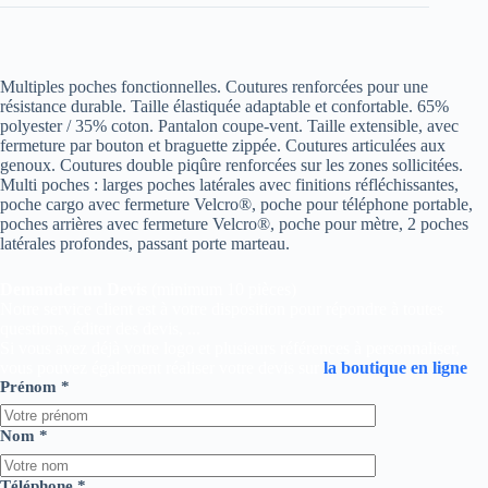
Multiples poches fonctionnelles. Coutures renforcées pour une
résistance durable. Taille élastiquée adaptable et confortable. 65%
polyester / 35% coton. Pantalon coupe-vent. Taille extensible, avec
fermeture par bouton et braguette zippée. Coutures articulées aux
genoux. Coutures double piqûre renforcées sur les zones sollicitées.
Multi poches : larges poches latérales avec finitions réfléchissantes,
poche cargo avec fermeture Velcro®, poche pour téléphone portable,
poches arrières avec fermeture Velcro®, poche pour mètre, 2 poches
latérales profondes, passant porte marteau.
Demander un Devis
(minimum 10 pièces)
Notre service client est à votre disposition pour répondre à toutes
questions, éditer des devis, ...
Si vous avez déjà votre logo et plusieurs références à personnaliser,
vous pouvez également réaliser votre devis sur
la boutique en ligne
Prénom *
Nom *
Téléphone *