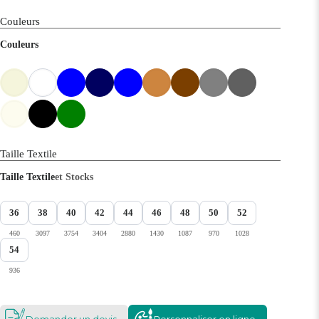
Couleurs
Couleurs
Taille Textile
Taille Textile
et Stocks
36
38
40
42
44
46
48
50
52
460
3097
3754
3404
2880
1430
1087
970
1028
54
936