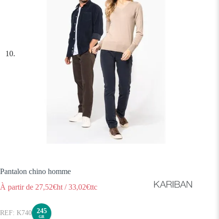
Pantalon chino homme
À partir de
27,52
€ht
/
33,02
€ttc
245
K740
GR