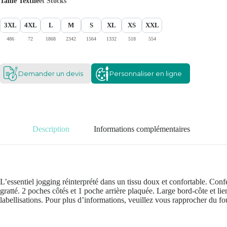
Taille Textile
et Stocks
3XL
4XL
L
M
S
XL
XS
XXL
486
72
1868
2342
1564
1332
518
554
Demander un devis
Personnaliser en ligne
Description
Informations complémentaires
L’essentiel jogging réinterprété dans un tissu doux et confortable. Co
gratté. 2 poches côtés et 1 poche arrière plaquée. Large bord-côte et lien
labellisations. Pour plus d’informations, veuillez vous rapprocher du fo