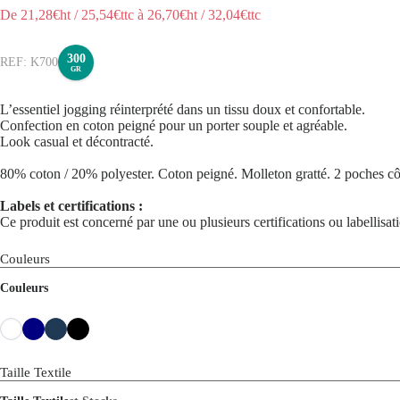
De
21,28
€ht
/
25,54
€ttc
à
26,70
€ht
/
32,04
€ttc
300
K700
GR
L’essentiel jogging réinterprété dans un tissu doux et confortable.
Confection en coton peigné pour un porter souple et agréable.
Look casual et décontracté.
80% coton / 20% polyester. Coton peigné. Molleton gratté. 2 poches côtés
Labels et certifications :
Ce produit est concerné par une ou plusieurs certifications ou labellisa
Couleurs
Couleurs
Taille Textile