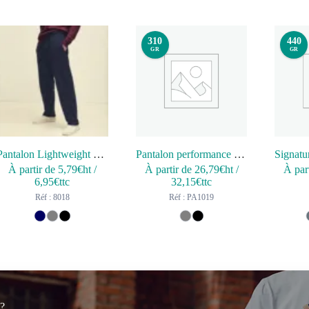
310
440
GR
GR
Pantalon Lightweight Open Hem
Pantalon performance enfant
À partir de
5,79
€ht
/
À partir de
26,79
€ht
/
À par
6,95
€ttc
32,15
€ttc
Réf : 8018
Réf : PA1019
 ?