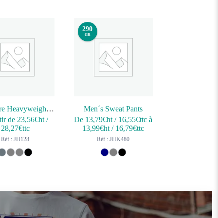
290
GR
Signature Heavyweight Jogpants
Men´s Sweat Pants
tir de
23,56
€ht
/
De
13,79
€ht
/
16,55
€ttc
à
28,27
€ttc
13,99
€ht
/
16,79
€ttc
Réf : JH128
Réf : JHK480