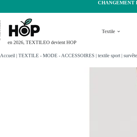
Passer
CHANGEMENT D'
au
contenu
LEO
Textile
en 2026, TEXTILEO devient HOP
Accueil
|
TEXTILE - MODE - ACCESSOIRES
|
textile sport
|
survêt