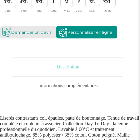
3XL
4XL
5XL
L
M
S
XL
XXL
1188
1200
985
7386
7413
2137
5436
2118
Demander un devis
Personnaliser en ligne
Description
Informations complémentaires
Liserés contrastants col, épaules, patte de boutonnage. Tenue de travail
complète et couleurs à associer. Collection Day To Day : la tenue
professionnelle du quotidien. Lavable à 60°C et traitement
antiboulochage. 65% polyester / 35% coton. Coton peigné. Maille