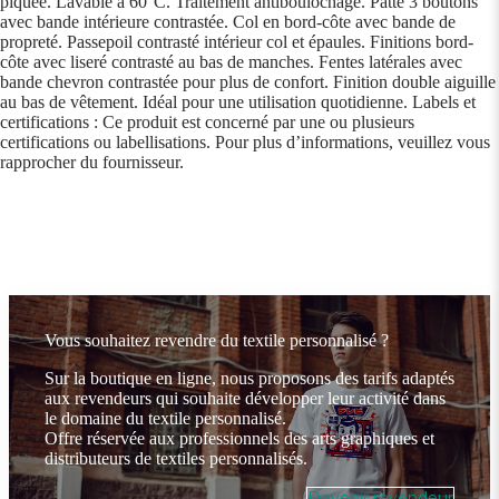
piquée. Lavable à 60°C. Traitement antiboulochage. Patte 3 boutons
avec bande intérieure contrastée. Col en bord-côte avec bande de
propreté. Passepoil contrasté intérieur col et épaules. Finitions bord-
côte avec liseré contrasté au bas de manches. Fentes latérales avec
bande chevron contrastée pour plus de confort. Finition double aiguille
au bas de vêtement. Idéal pour une utilisation quotidienne. Labels et
certifications : Ce produit est concerné par une ou plusieurs
certifications ou labellisations. Pour plus d’informations, veuillez vous
rapprocher du fournisseur.
Vous souhaitez revendre du textile personnalisé ?
Sur la boutique en ligne, nous proposons des tarifs adaptés
aux revendeurs qui souhaite développer leur activité dans
le domaine du textile personnalisé.
Offre réservée aux professionnels des arts graphiques et
distributeurs de textiles personnalisés.
Devenir revendeur