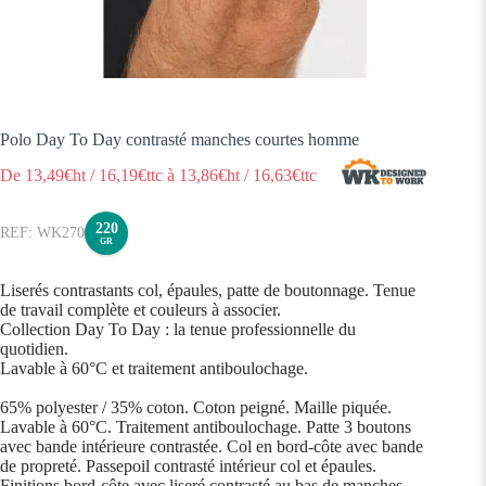
Polo Day To Day contrasté manches courtes homme
De
13,49
€ht
/
16,19
€ttc
à
13,86
€ht
/
16,63
€ttc
220
WK270
GR
Liserés contrastants col, épaules, patte de boutonnage. Tenue
de travail complète et couleurs à associer.
Collection Day To Day : la tenue professionnelle du
quotidien.
Lavable à 60°C et traitement antiboulochage.
65% polyester / 35% coton. Coton peigné. Maille piquée.
Lavable à 60°C. Traitement antiboulochage. Patte 3 boutons
avec bande intérieure contrastée. Col en bord-côte avec bande
de propreté. Passepoil contrasté intérieur col et épaules.
Finitions bord-côte avec liseré contrasté au bas de manches.