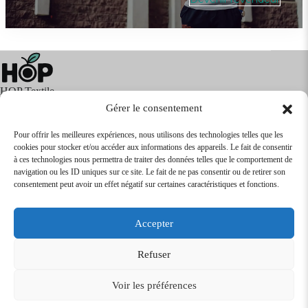
HOP Textile
Gérer le consentement
Pour offrir les meilleures expériences, nous utilisons des technologies telles que les
cookies pour stocker et/ou accéder aux informations des appareils. Le fait de consentir
Textile
Articles Publicitaires
Infos
à ces technologies nous permettra de traiter des données telles que le comportement de
Boutique en ligne
Express 24H
navigation ou les ID uniques sur ce site. Le fait de ne pas consentir ou de retirer son
Tarifs Revendeurs
consentement peut avoir un effet négatif sur certaines caractéristiques et fonctions.
@2026
SARL
TEXTILEO
| Site par
VPCrazy
Accepter
Mentions Légales
Refuser
Voir les préférences
Conditions Générales de vente