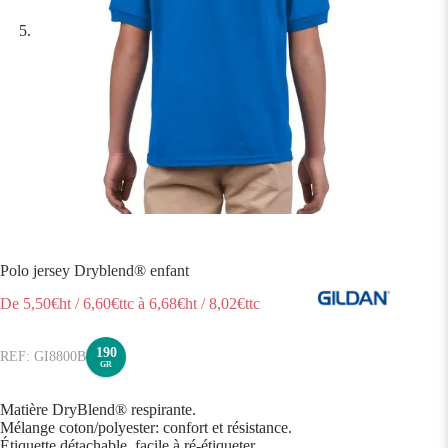
Polo jersey Dryblend® enfant
De
5,50
€ht
/
6,60
€ttc
à
6,68
€ht
/
8,02
€ttc
190
GI8800B
GR
Matière DryBlend® respirante.
Mélange coton/polyester: confort et résistance.
Étiquette détachable, facile à ré-étiqueter.