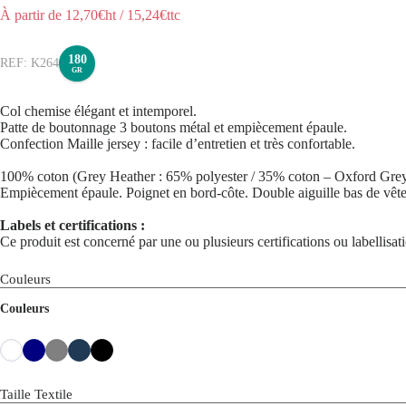
À partir de
12,70
€ht
/
15,24
€ttc
180
K264
GR
Col chemise élégant et intemporel.
Patte de boutonnage 3 boutons métal et empiècement épaule.
Confection Maille jersey : facile d’entretien et très confortable.
100% coton (Grey Heather : 65% polyester / 35% coton – Oxford Grey :
Empiècement épaule. Poignet en bord-côte. Double aiguille bas de vêt
Labels et certifications :
Ce produit est concerné par une ou plusieurs certifications ou labellisa
Couleurs
Couleurs
Taille Textile