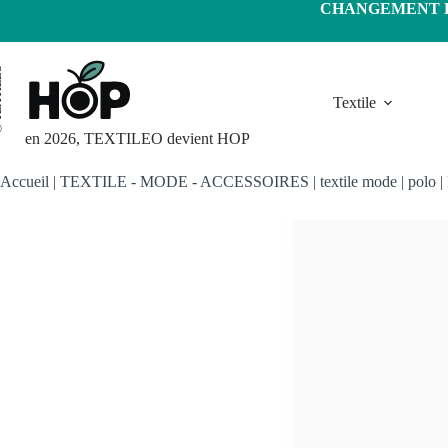
Passer
CHANGEMENT D'
au
contenu
LEO
Textile
en 2026, TEXTILEO devient HOP
Accueil
|
TEXTILE - MODE - ACCESSOIRES
|
textile mode
|
polo
|