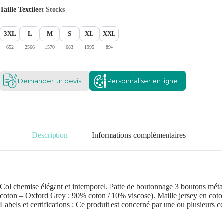
Taille Textile
et Stocks
3XL
L
M
S
XL
XXL
652
2566
1570
683
1995
894
Demander un devis
Personnaliser en ligne
Description
Informations complémentaires
Col chemise élégant et intemporel. Patte de boutonnage 3 boutons métal
coton – Oxford Grey : 90% coton / 10% viscose). Maille jersey en coto
Labels et certifications : Ce produit est concerné par une ou plusieurs c