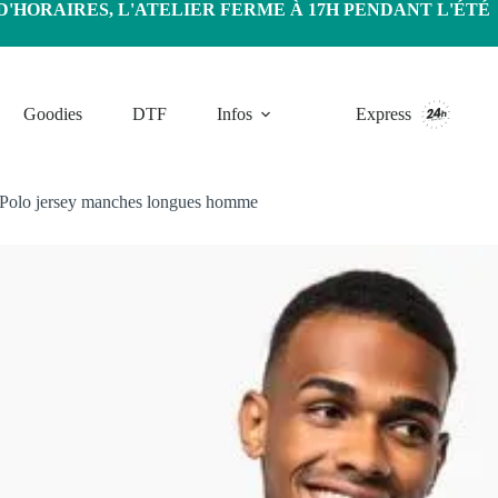
HORAIRES, L'ATELIER FERME À 17H PENDANT L'ÉTÉ
Goodies
DTF
Infos
Express
Polo jersey manches longues homme