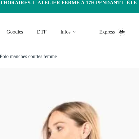
HORAIRES, L'ATELIER FERME À 17H PENDANT L'ÉTÉ
Goodies
DTF
Infos
Express
Polo manches courtes femme