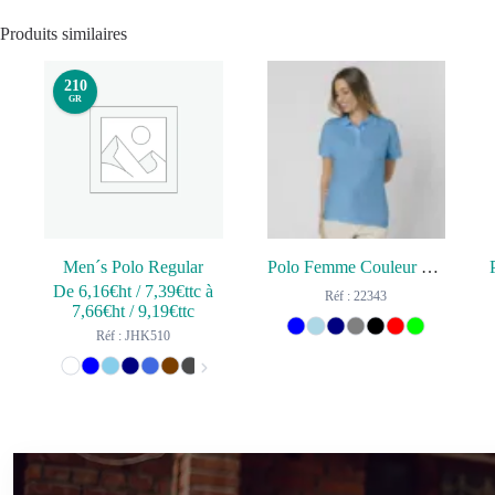
Produits similaires
210
GR
Men´s Polo Regular
Polo Femme Couleur Charles
De
6,16
€ht
/
7,39
€ttc
à
Réf : 22343
7,66
€ht
/
9,19
€ttc
Réf : JHK510