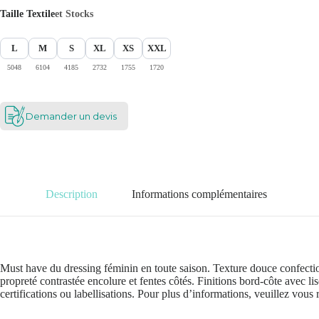
Taille Textile
et Stocks
L
M
S
XL
XS
XXL
5048
6104
4185
2732
1755
1720
Demander un devis
Description
Informations complémentaires
Must have du dressing féminin en toute saison. Texture douce confectio
propreté contrastée encolure et fentes côtés. Finitions bord-côte avec li
certifications ou labellisations. Pour plus d’informations, veuillez vous