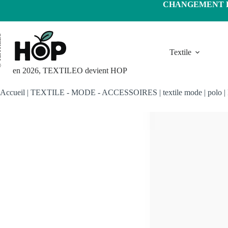
Passer
CHANGEMENT D'
au
contenu
LEO
Textile
en 2026, TEXTILEO devient HOP
Accueil
|
TEXTILE - MODE - ACCESSOIRES
|
textile mode
|
polo
|