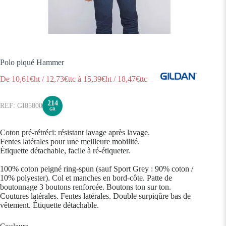
Polo piqué Hammer
De
10,61
€ht
/
12,73
€ttc
à
15,39
€ht
/
18,47
€ttc
214
GI85800
GR
Coton pré-rétréci: résistant lavage après lavage.
Fentes latérales pour une meilleure mobilité.
Étiquette détachable, facile à ré-étiqueter.
100% coton peigné ring-spun (sauf Sport Grey : 90% coton /
10% polyester). Col et manches en bord-côte. Patte de
boutonnage 3 boutons renforcée. Boutons ton sur ton.
Coutures latérales. Fentes latérales. Double surpiqûre bas de
vêtement. Étiquette détachable.
Couleurs