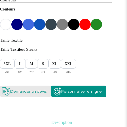
Couleurs
Taille Textile
Taille Textile
et Stocks
3XL
L
M
S
XL
XXL
298
824
747
671
500
315
Demander un devis
Personnaliser en ligne
Description