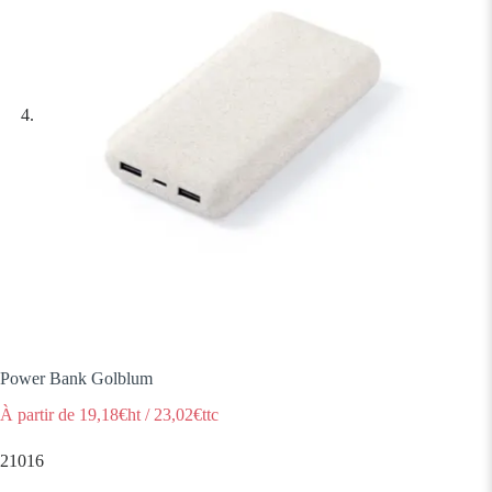
Power Bank Golblum
À partir de
19,18
€ht
/
23,02
€ttc
21016