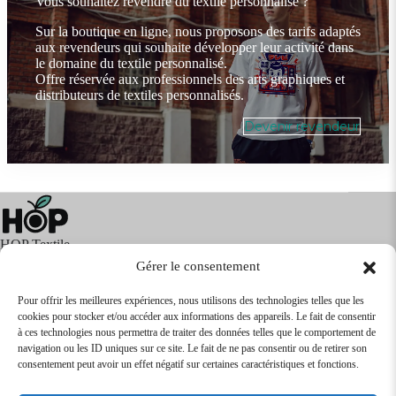
Vous souhaitez revendre du textile personnalisé ?
Sur la boutique en ligne, nous proposons des tarifs adaptés
aux revendeurs qui souhaite développer leur activité dans
le domaine du textile personnalisé.
Offre réservée aux professionnels des arts graphiques et
distributeurs de textiles personnalisés.
Devenir revendeur
HOP Textile
Gérer le consentement
Pour offrir les meilleures expériences, nous utilisons des technologies telles que les
cookies pour stocker et/ou accéder aux informations des appareils. Le fait de consentir
Textile
Articles Publicitaires
Infos
à ces technologies nous permettra de traiter des données telles que le comportement de
Boutique en ligne
Express 24H
navigation ou les ID uniques sur ce site. Le fait de ne pas consentir ou de retirer son
Tarifs Revendeurs
consentement peut avoir un effet négatif sur certaines caractéristiques et fonctions.
@2026
SARL
TEXTILEO
| Site par
VPCrazy