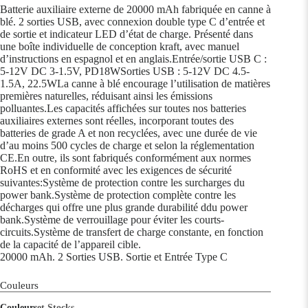
Batterie auxiliaire externe de 20000 mAh fabriquée en canne à
blé. 2 sorties USB, avec connexion double type C d’entrée et
de sortie et indicateur LED d’état de charge. Présenté dans
une boîte individuelle de conception kraft, avec manuel
d’instructions en espagnol et en anglais.Entrée/sortie USB C :
5-12V DC 3-1.5V, PD18WSorties USB : 5-12V DC 4.5-
1.5A, 22.5WLa canne à blé encourage l’utilisation de matières
premières naturelles, réduisant ainsi les émissions
polluantes.Les capacités affichées sur toutes nos batteries
auxiliaires externes sont réelles, incorporant toutes des
batteries de grade A et non recyclées, avec une durée de vie
d’au moins 500 cycles de charge et selon la réglementation
CE.En outre, ils sont fabriqués conformément aux normes
RoHS et en conformité avec les exigences de sécurité
suivantes:Système de protection contre les surcharges du
power bank.Système de protection complète contre les
décharges qui offre une plus grande durabilité ddu power
bank.Système de verrouillage pour éviter les courts-
circuits.Système de transfert de charge constante, en fonction
de la capacité de l’appareil cible.
20000 mAh. 2 Sorties USB. Sortie et Entrée Type C
Couleurs
Couleurs
et Stocks