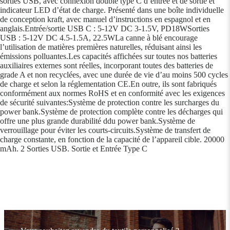
sorties USB, avec connexion double type C d’entrée et de sortie et
indicateur LED d’état de charge. Présenté dans une boîte individuelle
de conception kraft, avec manuel d’instructions en espagnol et en
anglais.Entrée/sortie USB C : 5-12V DC 3-1.5V, PD18WSorties
USB : 5-12V DC 4.5-1.5A, 22.5WLa canne à blé encourage
l’utilisation de matières premières naturelles, réduisant ainsi les
émissions polluantes.Les capacités affichées sur toutes nos batteries
auxiliaires externes sont réelles, incorporant toutes des batteries de
grade A et non recyclées, avec une durée de vie d’au moins 500 cycles
de charge et selon la réglementation CE.En outre, ils sont fabriqués
conformément aux normes RoHS et en conformité avec les exigences
de sécurité suivantes:Système de protection contre les surcharges du
power bank.Système de protection complète contre les décharges qui
offre une plus grande durabilité ddu power bank.Système de
verrouillage pour éviter les courts-circuits.Système de transfert de
charge constante, en fonction de la capacité de l’appareil cible. 20000
mAh. 2 Sorties USB. Sortie et Entrée Type C