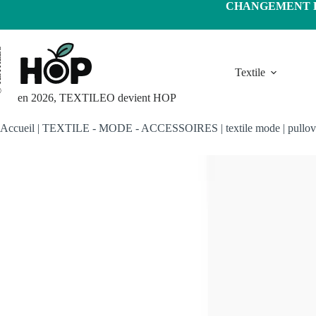
Passer
CHANGEMENT D'
au
contenu
LEO
Textile
en 2026, TEXTILEO devient HOP
Accueil
|
TEXTILE - MODE - ACCESSOIRES
|
textile mode
|
pullov