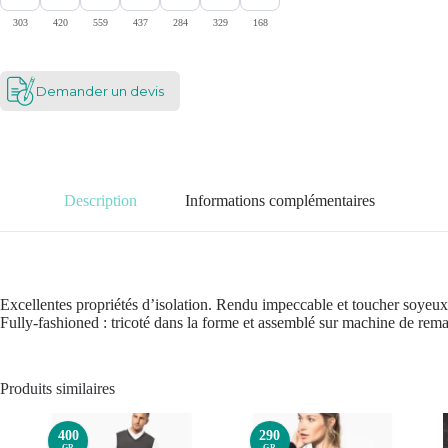
303
420
559
437
284
329
168
Demander un devis
Description
Informations complémentaires
Excellentes propriétés d’isolation. Rendu impeccable et toucher soyeux,
Fully-fashioned : tricoté dans la forme et assemblé sur machine de rema
Produits similaires
400
290
GR
GR