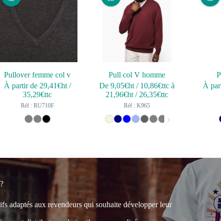
Pullover femme col v
Pull col V homme
P
À partir de
29,41
€ht
/
De
9,05
€ht
/
10,86
€ttc
à
À par
35,29
€ttc
21,96
€ht
/
26,35
€ttc
Réf : RU710F
Réf : K965
 ?
rifs adaptés aux revendeurs qui souhaite développer leur