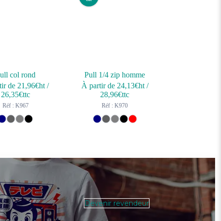
ull col rond
Pull 1/4 zip homme
tir de
21,96
€ht
/
À partir de
24,13
€ht
/
26,35
€ttc
28,96
€ttc
Réf : K967
Réf : K970
Devenir revendeur