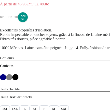
À partir de
43,98
€ht
/
52,78
€ttc
220
PK910
GR
Excellentes propriétés d’isolation.
Rendu impeccable et toucher soyeux, grâce à la finesse de la laine mér
Fibres très douces, pièce agréable à porter.
100% Mérinos. Laine extra-fine peignée. Jauge 14. Fully-fashioned : tr
Couleurs
Couleurs
Taille Textile
Taille Textile
et Stocks
3XL
4XL
L
M
S
XL
XXL