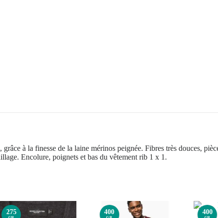
 grâce à la finesse de la laine mérinos peignée. Fibres très douces, piè
illage. Encolure, poignets et bas du vêtement rib 1 x 1.
275
400
400
GR
GR
GR