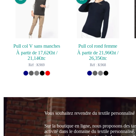
Pull col V sans manches
Pull col rond femme
À partir de
17,62
€ht
/
À partir de
21,96
€ht
/
21,14
€ttc
26,35
€ttc
Réf : K969
Réf : K968
Vous souhaitez revendre du textile personnalisé
Sur la boutique en ligne, nous proposons des ta
activité dans le domaine du textile personnalisé.