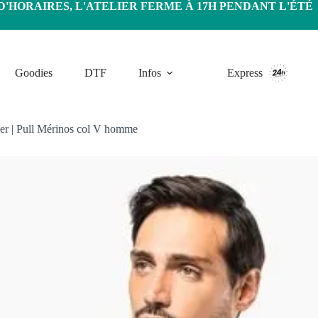
HORAIRES, L'ATELIER FERME À 17H PENDANT L'ÉTÉ
Goodies
DTF
Infos
Express
er
|
Pull Mérinos col V homme