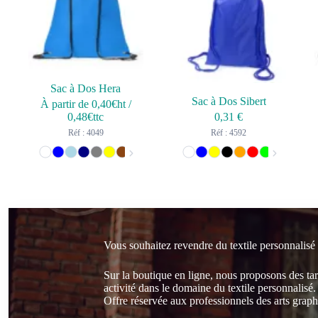
Sac à Dos Hera
Sac à Dos Sibert
À partir de
0,40
€ht
/
0,48
€ttc
0,31
€
Réf : 4049
Réf : 4592
Vous souhaitez revendre du textile personnalisé
Sur la boutique en ligne, nous proposons des ta
activité dans le domaine du textile personnalisé.
Offre réservée aux professionnels des arts graphi