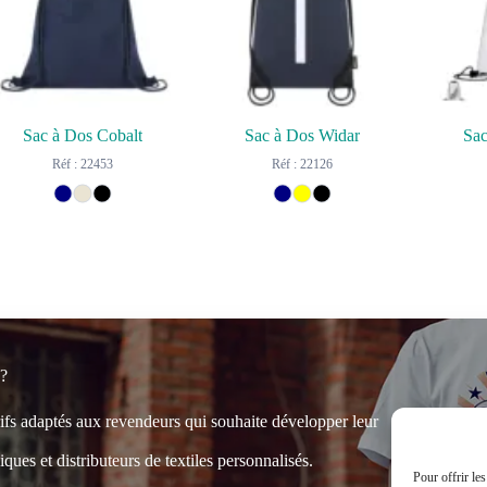
Sac à Dos Cobalt
Sac à Dos Widar
Sac
Réf : 22453
Réf : 22126
 ?
rifs adaptés aux revendeurs qui souhaite développer leur
ques et distributeurs de textiles personnalisés.
Pour offrir le