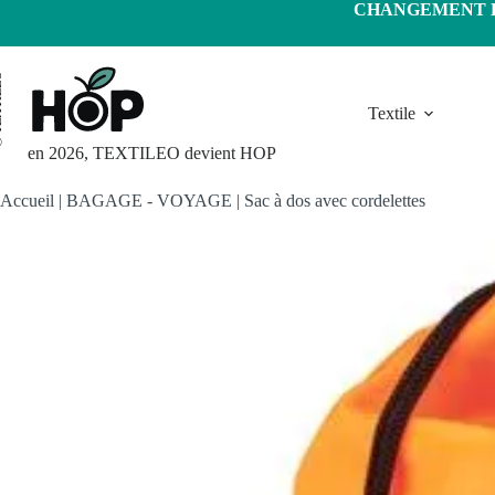
Passer
CHANGEMENT D'
au
contenu
LEO
Textile
en 2026, TEXTILEO devient HOP
Accueil
|
BAGAGE - VOYAGE
|
Sac à dos avec cordelettes