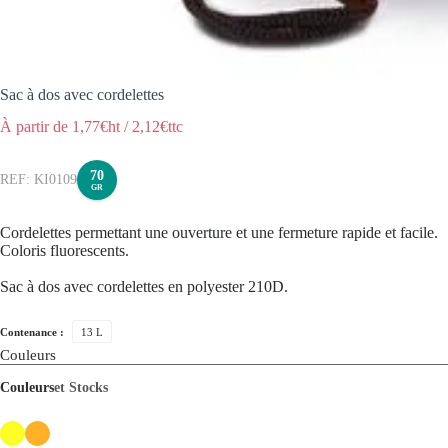
Sac à dos avec cordelettes
À partir de
1,77
€ht
/
2,12
€ttc
70
KI0109
GR
Cordelettes permettant une ouverture et une fermeture rapide et facile.
Coloris fluorescents.
Sac à dos avec cordelettes en polyester 210D.
Contenance :
13 L
Couleurs
Couleurs
et Stocks