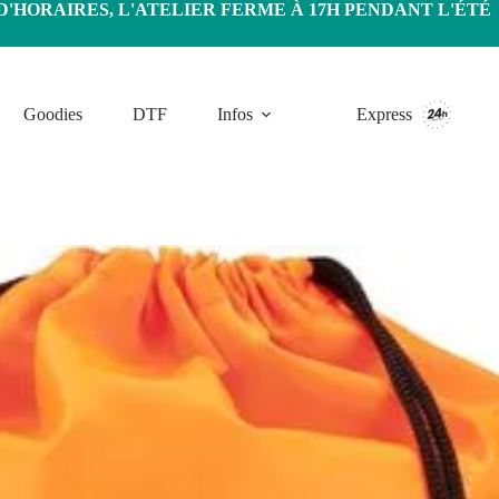
HORAIRES, L'ATELIER FERME À 17H PENDANT L'ÉTÉ
Goodies
DTF
Infos
Express