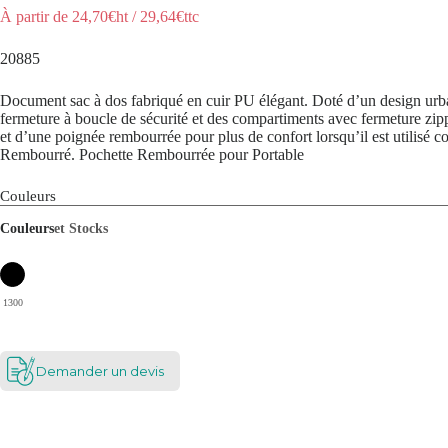
À partir de
24,70
€ht
/
29,64
€ttc
20885
Document sac à dos fabriqué en cuir PU élégant. Doté d’un design urba
fermeture à boucle de sécurité et des compartiments avec fermeture zippée
et d’une poignée rembourrée pour plus de confort lorsqu’il est utilisé
Rembourré. Pochette Rembourrée pour Portable
Couleurs
Couleurs
et Stocks
1300
Demander un devis