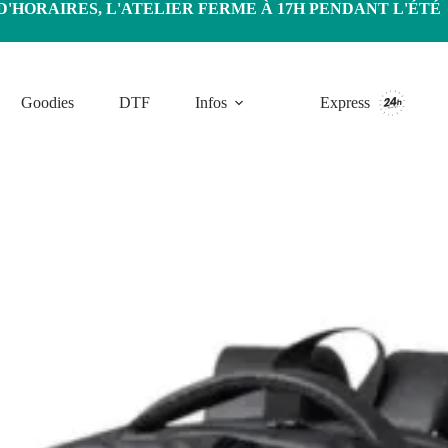
HORAIRES, L'ATELIER FERME À 17H PENDANT L'ÉTÉ
Goodies
DTF
Infos
Express