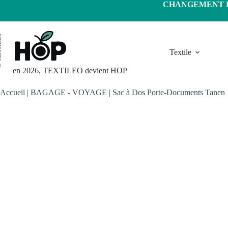
Passer
CHANGEMENT D'
au
contenu
LEO
Textile
en 2026, TEXTILEO devient HOP
Accueil
|
BAGAGE - VOYAGE
|
Sac à Dos Porte-Documents Tanen