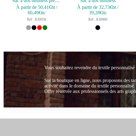
Sac à dos business premium
Sac à dos business
À partir de
50,41
€ht
/
À partir de
32,73
€ht
/
60,49
€ttc
39,28
€ttc
Réf : KI0958
Réf : KI0960
Vous souhaitez revendre du textile personnalisé
Sur la boutique en ligne, nous proposons des ta
activité dans le domaine du textile personnalisé.
Offre réservée aux professionnels des arts graphi