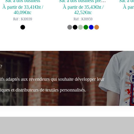
Sac à dos business
Sac à dos business premium
À partir de
33,41
€ht
/
À partir de
35,43
€ht
/
À par
40,09
€ttc
42,52
€ttc
Réf : KI0939
Réf : KI0959
 ?
rifs adaptés aux revendeurs qui souhaite développer leur
ques et distributeurs de textiles personnalisés.