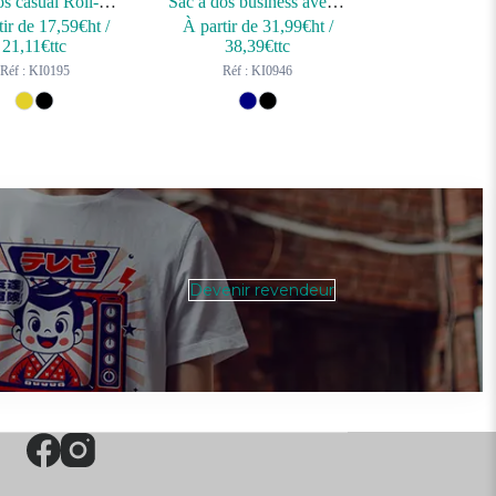
Sac à dos casual Roll-Top
Sac à dos business avec compartiment pour ordinateur portable
tir de
17,59
€ht
/
À partir de
31,99
€ht
/
21,11
€ttc
38,39
€ttc
Réf : KI0195
Réf : KI0946
Devenir revendeur