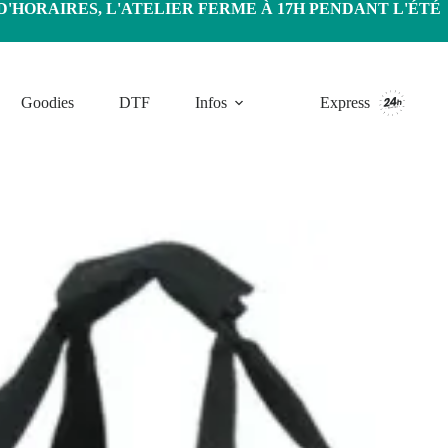
HORAIRES, L'ATELIER FERME À 17H PENDANT L'ÉTÉ
Goodies
DTF
Infos
Express