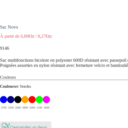
Sac Novo
À partir de
6,89
€ht
/
8,27
€ttc
9146
Sac multifonctions bicolore en polyester 600D résistant avec passepoil d
Poignées assorties en nylon résistant avec fermeture velcro et bandoul
Couleurs
Couleurs
et Stocks
3700
2500
5600
3800
2000
1500
1800
Demander un devis