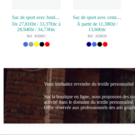
Sac de sport avec fond rigide
Sac de sport avec ceinture d’épaule
De
27,81
€ht
/
33,37
€ttc
à
À partir de
11,38
€ht
/
28,94
€ht
/
34,73
€ttc
13,66
€ttc
Réf : KI0661
Réf : KI0659
Vous souhaitez revendre du textile personnalisé
Sur la boutique en ligne, nous proposons des ta
activité dans le domaine du textile personnalisé.
Offre réservée aux professionnels des arts graphi