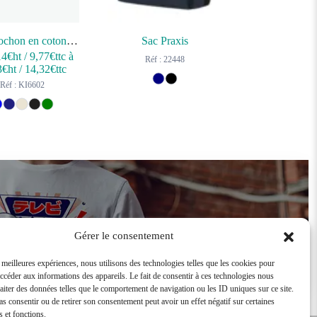
Sac polochon en coton biologique
Sac Praxis
14
€ht
/
9,77
€ttc
à
Réf : 22448
3
€ht
/
14,32
€ttc
Réf : KI6602
Devenir revendeur
Gérer le consentement
s meilleures expériences, nous utilisons des technologies telles que les cookies pour
accéder aux informations des appareils. Le fait de consentir à ces technologies nous
raiter des données telles que le comportement de navigation ou les ID uniques sur ce site.
pas consentir ou de retirer son consentement peut avoir un effet négatif sur certaines
s et fonctions.