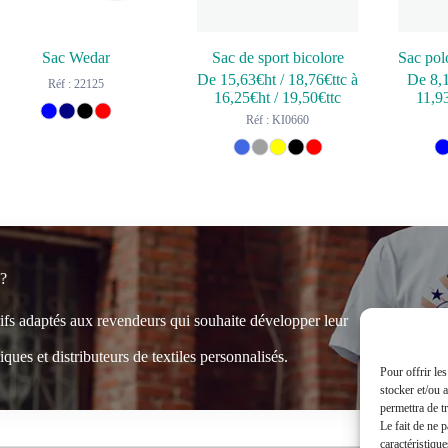
Sac Wedar
Sac de sport bicolore
De
15,63
€ht
/
18,76
€ttc
à
De
8,
Réf : 22125
16,25
€ht
/
19,50
€ttc
11,9
Réf : KI0660
 ?
rifs adaptés aux revendeurs qui souhaite développer leur
ques et distributeurs de textiles personnalisés.
Pour offrir le
stocker et/ou 
permettra de t
Le fait de ne 
caractéristique