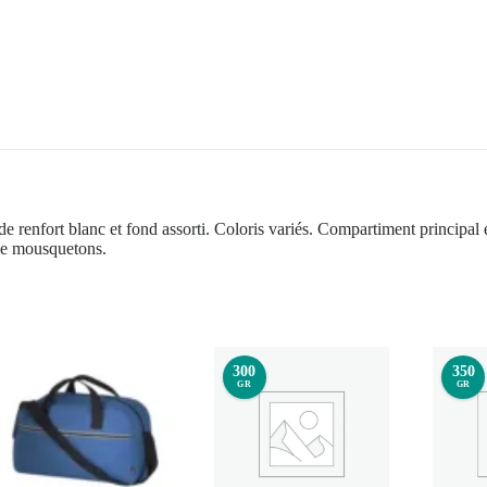
e renfort blanc et fond assorti. Coloris variés. Compartiment principal 
ble mousquetons.
300
350
GR
GR