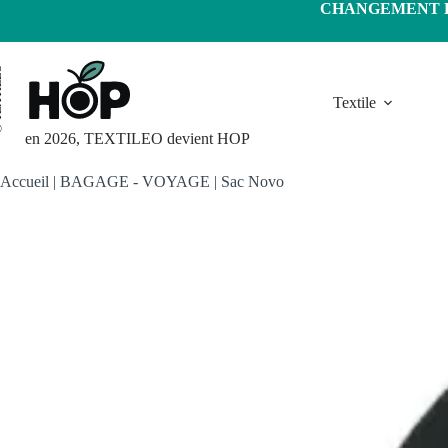
Passer
CHANGEMENT D'
au
contenu
LEO
Textile
en 2026, TEXTILEO devient HOP
Accueil
|
BAGAGE - VOYAGE
|
Sac Novo