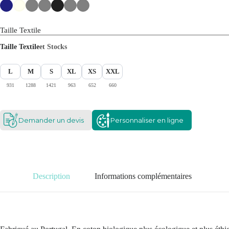
Taille Textile
Taille Textile
et Stocks
L
M
S
XL
XS
XXL
931
1288
1421
963
652
660
Demander un devis
Personnaliser en ligne
Description
Informations complémentaires