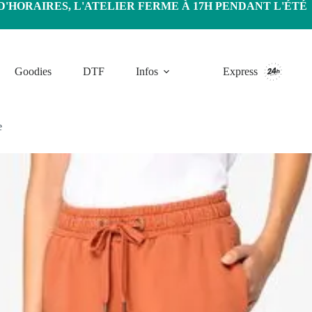
HORAIRES, L'ATELIER FERME À 17H PENDANT L'ÉTÉ
Goodies
DTF
Infos
Express
e