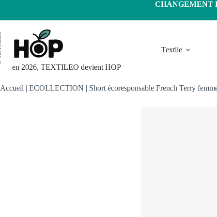
Passer
CHANGEMENT D'
au
contenu
LEO
Textile
en 2026, TEXTILEO devient HOP
Accueil
|
ECOLLECTION
|
Short écoresponsable French Terry femm