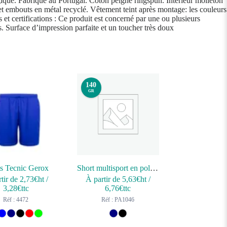
gique. Fabriqué au Portugal. Coton peigné ringspun. Intérieur molleton
et embouts en métal recyclé. Vêtement teint après montage: les couleurs
 et certifications : Ce produit est concerné par une ou plusieurs
s. Surface d’impression parfaite et un toucher très doux
140
GR
ts Tecnic Gerox
Short multisport en polyester femme
tir de
2,73
€ht
/
À partir de
5,63
€ht
/
3,28
€ttc
6,76
€ttc
Réf : 4472
Réf : PA1046