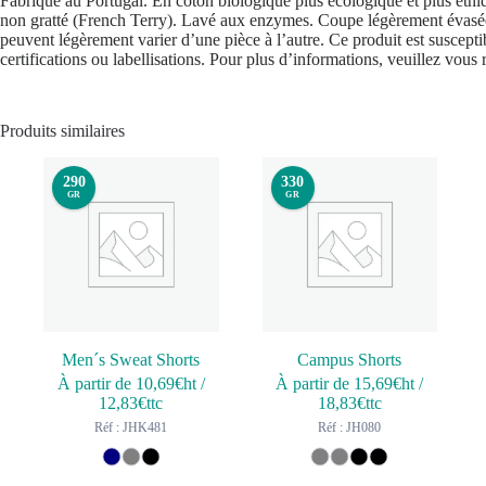
Fabriqué au Portugal. En coton biologique plus écologique et plus éthi
non gratté (French Terry). Lavé aux enzymes. Coupe légèrement évasée. 
peuvent légèrement varier d’une pièce à l’autre. Ce produit est suscepti
certifications ou labellisations. Pour plus d’informations, veuillez vou
Produits similaires
290
330
GR
GR
Men´s Sweat Shorts
Campus Shorts
À partir de
10,69
€ht
/
À partir de
15,69
€ht
/
12,83
€ttc
18,83
€ttc
Réf : JHK481
Réf : JH080