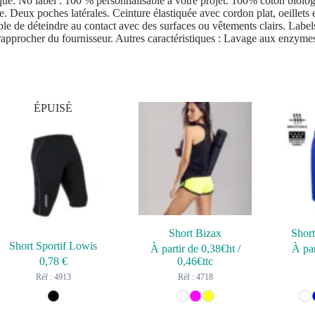
que. No label : 100 % personnalisable à votre projet. 100% coton biolo
Deux poches latérales. Ceinture élastiquée avec cordon plat, oeillets 
ble de déteindre au contact avec des surfaces ou vêtements clairs. Labels
s rapprocher du fournisseur. Autres caractéristiques : Lavage aux enzyme
ÉPUISÉ
Short Bizax
Shor
Short Sportif Lowis
À partir de
0,38
€ht
/
À par
0,78
€
0,46
€ttc
Réf : 4913
Réf : 4718