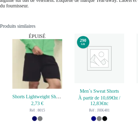
aiguille sur bas de vêtement. Etiquette de marque Tear-away. Labels et c
du fournisseur.
Produits similaires
ÉPUISÉ
290
GR
Men´s Sweat Shorts
Shorts Lightweight Shorts
À partir de
10,69
€ht
/
2,73
€
12,83
€ttc
Réf : 8015
Réf : JHK481