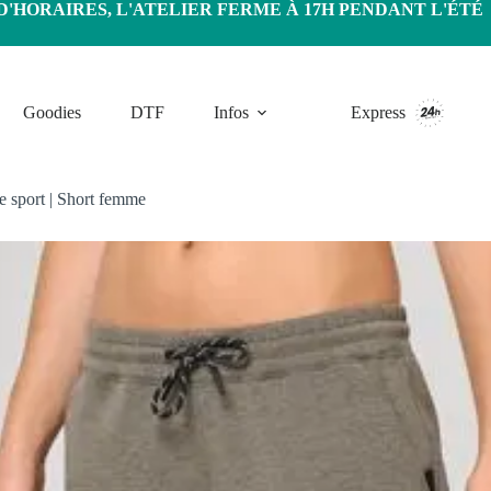
HORAIRES, L'ATELIER FERME À 17H PENDANT L'ÉTÉ
Goodies
DTF
Infos
Express
e sport
|
Short femme