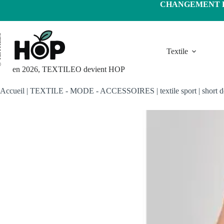
Passer
CHANGEMENT D'
au
contenu
LEO
Textile
en 2026, TEXTILEO devient HOP
Accueil
|
TEXTILE - MODE - ACCESSOIRES
|
textile sport
|
short d