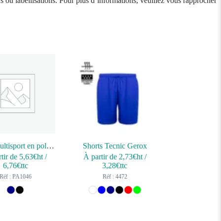
ns ou labellisations. Pour plus d’informations, veuillez vous rapprocher
Short multisport en polyester femme
Shorts Tecnic Gerox
tir de
5,63
€ht
/
À partir de
2,73
€ht
/
6,76
€ttc
3,28
€ttc
Réf : PA1046
Réf : 4472