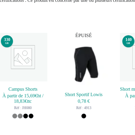
ertifications : Ce produit est concerné par une ou plusieurs certificatio
ÉPUISÉ
330
140
GR
GR
Campus Shorts
Short Sportif Lowis
À partir de
15,69
€ht
/
À par
18,83
€ttc
0,78
€
Réf : JH080
Réf : 4913