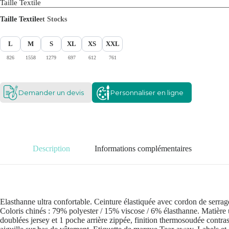
Taille Textile
Taille Textile
et Stocks
L
M
S
XL
XS
XXL
826
1558
1279
697
612
761
Demander un devis
Personnaliser en ligne
Description
Informations complémentaires
Elasthanne ultra confortable. Ceinture élastiquée avec cordon de serrag
Coloris chinés : 79% polyester / 15% viscose / 6% élasthanne. Matière u
doublées jersey et 1 poche arrière zippée, finition thermosoudée contras