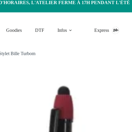
HORAIRES, L'ATELIER FERME À 17H PENDANT L'ÉTÉ
Goodies
DTF
Infos
Express
Stylet Bille Turbom