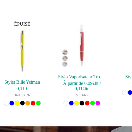
ÉPUISÉ
Stylo Vaporisateur Tromix
Sty
Stylet Bille Yeiman
À partir de
0,09
€ht
/
0,11
€
0,11
€ttc
Réf : 6076
Réf : 6655