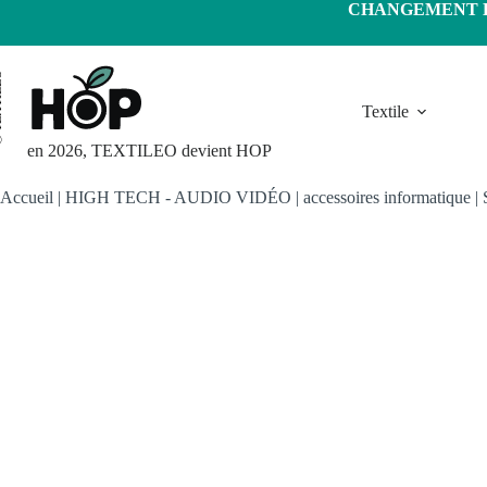
Passer
CHANGEMENT D'
au
contenu
LEO
Textile
en 2026, TEXTILEO devient HOP
Accueil
|
HIGH TECH - AUDIO VIDÉO
|
accessoires informatique
|