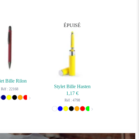
ÉPUISÉ
let Bille Rilon
Stylet Bille Hasten
Réf : 22168
1,17
€
Réf : 4798