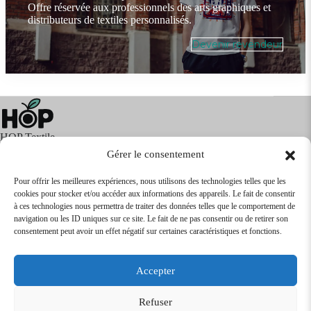
Offre réservée aux professionnels des arts graphiques et
distributeurs de textiles personnalisés.
Devenir revendeur
HOP Textile
Gérer le consentement
Pour offrir les meilleures expériences, nous utilisons des technologies telles que les
cookies pour stocker et/ou accéder aux informations des appareils. Le fait de consentir
Textile
Articles Publicitaires
Infos
à ces technologies nous permettra de traiter des données telles que le comportement de
Boutique en ligne
Express 24H
navigation ou les ID uniques sur ce site. Le fait de ne pas consentir ou de retirer son
Tarifs Revendeurs
consentement peut avoir un effet négatif sur certaines caractéristiques et fonctions.
@2026
SARL
TEXTILEO
| Site par
VPCrazy
Accepter
Mentions Légales
Refuser