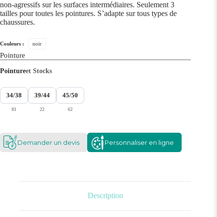
non-agressifs sur les surfaces intermédiaires. Seulement 3
tailles pour toutes les pointures. S’adapte sur tous types de
chaussures.
Couleurs :
noir
Pointure
Pointure
et Stocks
34/38
39/44
45/50
81
22
62
Demander un devis
Personnaliser en ligne
Description