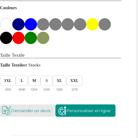
Couleurs
Taille Textile
Taille Textile
et Stocks
3XL
L
M
S
XL
XXL
1055
6540
5354
2250
5265
1570
Demander un devis
Personnaliser en ligne