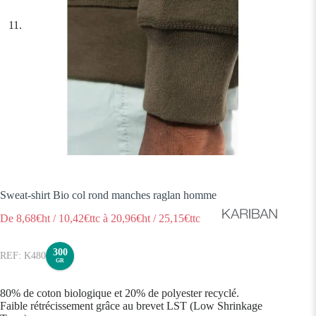
Sweat-shirt Bio col rond manches raglan homme
De
8,68
€ht
/
10,42
€ttc
à
20,96
€ht
/
25,15
€ttc
300
K480
GR
80% de coton biologique et 20% de polyester recyclé.
Faible rétrécissement grâce au brevet LST (Low Shrinkage