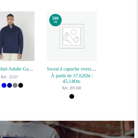
500
GR
Sweat-Shirt Adulte Galaxy
Sweat à capuche oversize
À partir de
37,62
€ht
/
Réf : 22337
45,14
€ttc
Réf : BY268