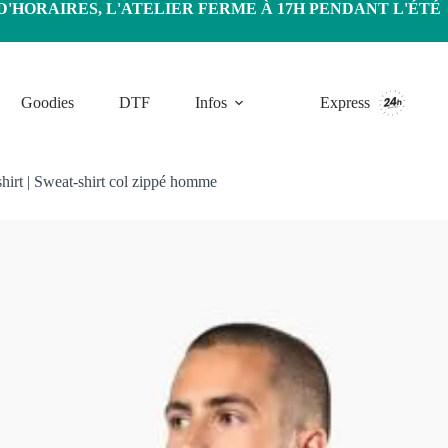
HORAIRES, L'ATELIER FERME À 17H PENDANT L'ÉTÉ
Goodies
DTF
Infos
Express
hirt
|
Sweat-shirt col zippé homme