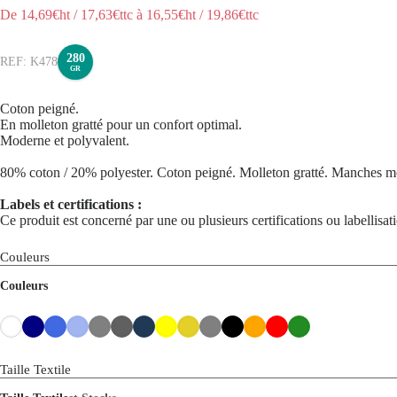
De
14,69
€ht
/
17,63
€ttc
à
16,55
€ht
/
19,86
€ttc
280
K478
GR
Coton peigné.
En molleton gratté pour un confort optimal.
Moderne et polyvalent.
80% coton / 20% polyester. Coton peigné. Molleton gratté. Manches mon
Labels et certifications :
Ce produit est concerné par une ou plusieurs certifications ou labellisa
Couleurs
Couleurs
Taille Textile