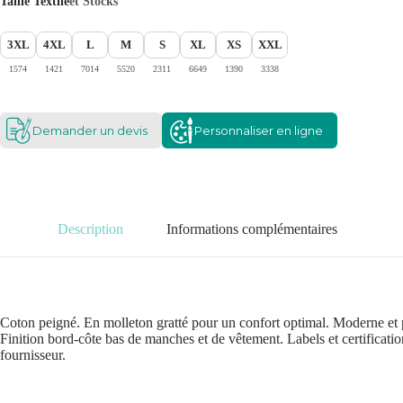
Taille Textile
et Stocks
3XL
4XL
L
M
S
XL
XS
XXL
1574
1421
7014
5520
2311
6649
1390
3338
Demander un devis
Personnaliser en ligne
Description
Informations complémentaires
Coton peigné. En molleton gratté pour un confort optimal. Moderne et 
Finition bord-côte bas de manches et de vêtement. Labels et certificatio
fournisseur.