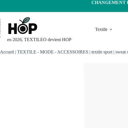
Passer
CHANGEMENT D'
au
contenu
LEO
Textile
en 2026, TEXTILEO devient HOP
Accueil
|
TEXTILE - MODE - ACCESSOIRES
|
textile sport
|
sweat s