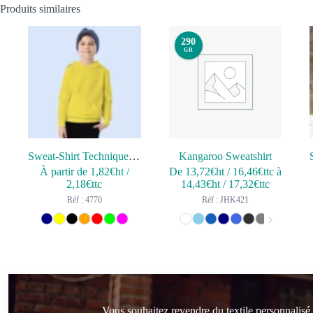
Produits similaires
290
GR
Sweat-Shirt Technique Enfant Theon
Kangaroo Sweatshirt
À partir de
1,82
€ht
/
De
13,72
€ht
/
16,46
€ttc
à
2,18
€ttc
14,43
€ht
/
17,32
€ttc
Réf : 4770
Réf : JHK421
Vous souhaitez revendre du textile personnalisé