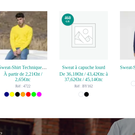
460
GR
Sweat-Shirt Technique Adulte Kroby
Sweat à capuche lourd
À partir de
2,21
€ht
/
De
36,18
€ht
/
43,42
€ttc
à
2,65
€ttc
37,62
€ht
/
45,14
€ttc
Réf : 4722
Réf : BY162
 ?