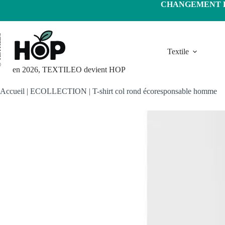
Passer
CHANGEMENT D'
au
contenu
LEO
Textile
en 2026, TEXTILEO devient HOP
Accueil
|
ECOLLECTION
|
T-shirt col rond écoresponsable homme