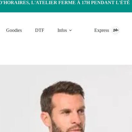
HORAIRES, L'ATELIER FERME À 17H PENDANT L'ÉTÉ
Goodies
DTF
Infos
Express