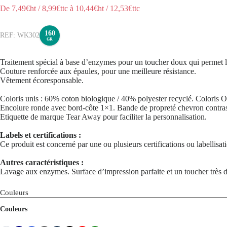
De
7,49
€ht
/
8,99
€ttc
à
10,44
€ht
/
12,53
€ttc
160
WK302
GR
Traitement spécial à base d’enzymes pour un toucher doux qui permet l’
Couture renforcée aux épaules, pour une meilleure résistance.
Vêtement écoresponsable.
Coloris unis : 60% coton biologique / 40% polyester recyclé. Coloris
Encolure ronde avec bord-côte 1×1. Bande de propreté chevron contrast
Etiquette de marque Tear Away pour faciliter la personnalisation.
Labels et certifications :
Ce produit est concerné par une ou plusieurs certifications ou labellisa
Autres caractéristiques :
Lavage aux enzymes. Surface d’impression parfaite et un toucher très 
Couleurs
Couleurs