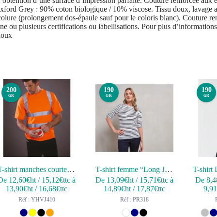
’obtention d’une surface d’impression parfaite. Couture renforcée aux 
 Oxford Grey : 90% coton biologique / 10% viscose. Tissu doux, lavage
lure (prolongement dos-épaule sauf pour le coloris blanc). Couture ren
une ou plusieurs certifications ou labellisations. Pour plus d’information
doux
200
190
190
GR
GR
GR
T-shirt manches courtes haute visibilité
T-shirt femme “Long John”
De
12,60
€ht
/
15,12
€ttc
à
De
13,09
€ht
/
15,71
€ttc
à
De
8,4
13,90
€ht
/
16,68
€ttc
14,89
€ht
/
17,87
€ttc
9,9
Réf : YHVJ410
Réf : PR318