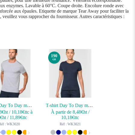
épaules, pour une meilleure résistance. Vêtement écoresponsable.
 aux enzymes. Lavable à 60°C. Coupe droite. Encolure ronde avec
forcée aux épaules. Etiquette de marque Tear Away pour faciliter la
s, veuillez vous rapprocher du fournisseur. Autres caractéristiques :
190
GR
T-shirt Day To Day manches courtes homme
T-shirt Day To Day manches courtes femme
8
€ht
/
10,18
€ttc
à
À partir de
8,48
€ht
/
1
€ht
/
11,89
€ttc
10,18
€ttc
Réf : WK3020
Réf : WK3021