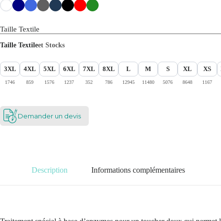
Taille Textile
Taille Textile
et Stocks
3XL
4XL
5XL
6XL
7XL
8XL
L
M
S
XL
XS
1746
859
1576
1237
352
786
12945
11480
5076
8648
1167
Demander un devis
Description
Informations complémentaires