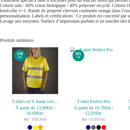
Traitement spécial à base d’enzymes pour un toucher doux qui permet l
Coloris unis : 60% coton biologique / 40% polyester recyclé. Coloris
bord-côte 1×1. Bande de propreté chevron contrastée orange dans l’enco
personnalisation. Labels et certifications : Ce produit est concerné par 
Lavage aux enzymes. Surface d’impression parfaite et un toucher très 
Produits similaires
130
185
GR
GR
T-shirt col V haute visibilité Top Cool
T-shirt Perfect Pro
À partir de
13,90
€ht
/
À partir de
10,76
€ht
/
16,68
€ttc
12,91
€ttc
Réf : YHVJ910
Réf : CGTUC01