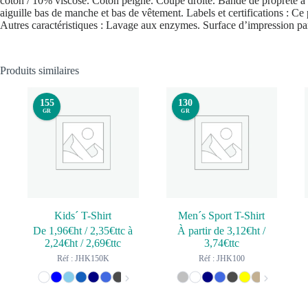
coton / 10% viscose. Coton peigné. Coupe droite. Bande de propreté à l
aiguille bas de manche et bas de vêtement. Labels et certifications : Ce 
Autres caractéristiques : Lavage aux enzymes. Surface d’impression par
Produits similaires
155
130
GR
GR
Kids´ T-Shirt
Men´s Sport T-Shirt
De
1,96
€ht
/
2,35
€ttc
à
À partir de
3,12
€ht
/
2,24
€ht
/
2,69
€ttc
3,74
€ttc
Réf : JHK150K
Réf : JHK100