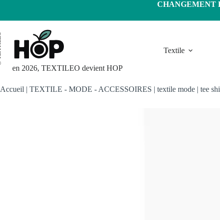
Passer
CHANGEMENT D'
au
contenu
LEO
Textile
en 2026, TEXTILEO devient HOP
Accueil
|
TEXTILE - MODE - ACCESSOIRES
|
textile mode
|
tee shi