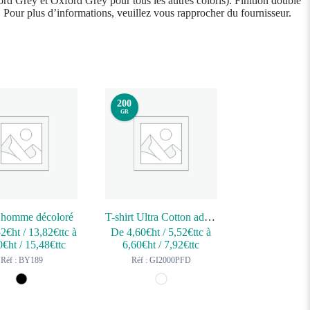
rd Grey et Oxford Grey pour tous les autres coloris). Finition double
s. Pour plus d’informations, veuillez vous rapprocher du fournisseur.
200
GR
t homme décoloré
T-shirt Ultra Cotton adulte
52
€ht
/
13,82
€ttc
à
De
4,60
€ht
/
5,52
€ttc
à
0
€ht
/
15,48
€ttc
6,60
€ht
/
7,92
€ttc
Réf : BY189
Réf : GI2000PFD