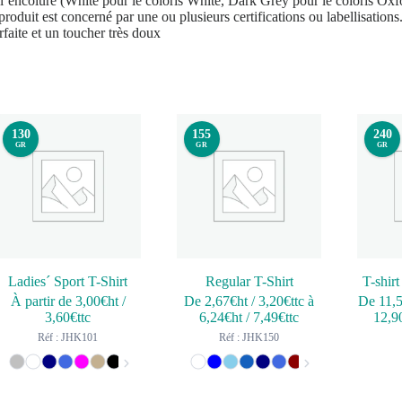
’encolure (White pour le coloris White, Dark Grey pour le coloris Oxfo
produit est concerné par une ou plusieurs certifications ou labellisation
faite et un toucher très doux
130
155
240
GR
GR
GR
Ladies´ Sport T-Shirt
Regular T-Shirt
T-shir
À partir de
3,00
€ht
/
De
2,67
€ht
/
3,20
€ttc
à
De
11,
3,60
€ttc
6,24
€ht
/
7,49
€ttc
12,9
Réf : JHK101
Réf : JHK150