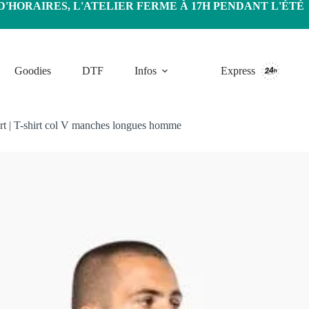
HORAIRES, L'ATELIER FERME À 17H PENDANT L'ÉTÉ
Goodies
DTF
Infos
Express
rt
|
T-shirt col V manches longues homme