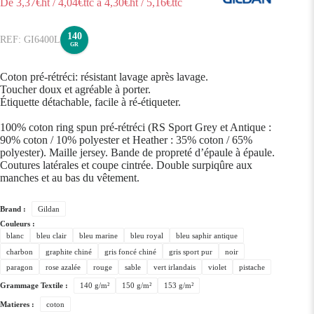
De
3,37
€ht
/
4,04
€ttc
à
4,30
€ht
/
5,16
€ttc
140
GI6400L
GR
Coton pré-rétréci: résistant lavage après lavage.
Toucher doux et agréable à porter.
Étiquette détachable, facile à ré-étiqueter.
100% coton ring spun pré-rétréci (RS Sport Grey et Antique :
90% coton / 10% polyester et Heather : 35% coton / 65%
polyester). Maille jersey. Bande de propreté d’épaule à épaule.
Coutures latérales et coupe cintrée. Double surpiqûre aux
manches et au bas du vêtement.
Brand :
Gildan
Couleurs :
blanc
bleu clair
bleu marine
bleu royal
bleu saphir antique
charbon
graphite chiné
gris foncé chiné
gris sport pur
noir
paragon
rose azalée
rouge
sable
vert irlandais
violet
pistache
Grammage Textile :
140 g/m²
150 g/m²
153 g/m²
Matieres :
coton