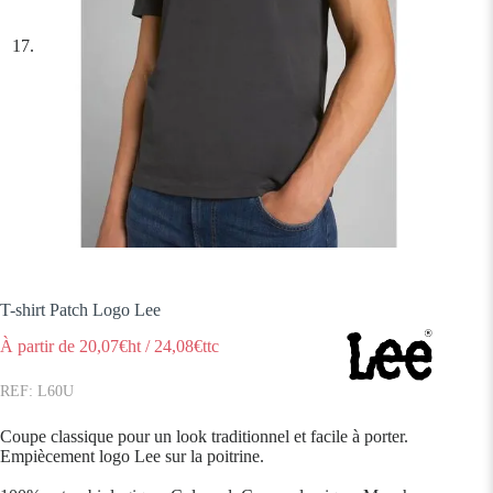
T-shirt Patch Logo Lee
À partir de
20,07
€ht
/
24,08
€ttc
L60U
Coupe classique pour un look traditionnel et facile à porter.
Empiècement logo Lee sur la poitrine.