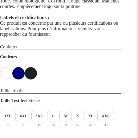
100% coton biologique. Col rond. Coupe classique. Manches
courtes. Empiècement logo sur la poitrine.
Labels et certifications :
Ce produit est concerné par une ou plusieurs certifications ou
labellisations. Pour plus d’informations, veuillez vous
rapprocher du fournisseur.
Couleurs
Couleurs
Taille Textile
Taille Textile
et Stocks
3XL
4XL
5XL
L
M
S
XL
XXL
17
29
16
26
44
63
54
33