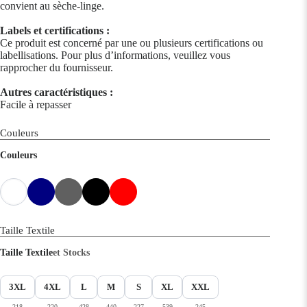
convient au sèche-linge.
Labels et certifications :
Ce produit est concerné par une ou plusieurs certifications ou
labellisations. Pour plus d’informations, veuillez vous
rapprocher du fournisseur.
Autres caractéristiques :
Facile à repasser
Couleurs
Couleurs
Taille Textile
Taille Textile
et Stocks
3XL
4XL
L
M
S
XL
XXL
218
220
428
440
227
539
245