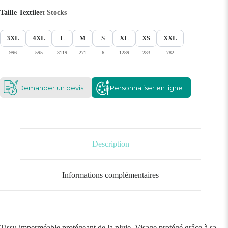
Taille Textile
et Stocks
3XL
4XL
L
M
S
XL
XS
XXL
996
595
3119
271
6
1289
283
782
Demander un devis
Personnaliser en ligne
Description
Informations complémentaires
Tissu imperméable protégeant de la pluie. Visage protégé grâce à sa