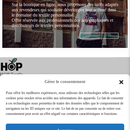
Sur la boutique en ligne, nous proposons des tarifs adaptés
aux revendeurs qui souhaite développer leur activité dans
le domaine du textile personnalisé.
Offre réservée aux professionnels des arts graphiques et
distributeurs de textiles personnalisés.
Devenir revendeur
HOP Textile
Gérer le consentement
Pour offrir les meilleures expériences, nous utilisons des technologies telles que les
cookies pour stocker et/ou accéder aux informations des appareils. Le fait de consentir
Textile
Articles Publicitaires
Infos
à ces technologies nous permettra de traiter des données telles que le comportement de
Boutique en ligne
Express 24H
navigation ou les ID uniques sur ce site. Le fait de ne pas consentir ou de retirer son
Tarifs Revendeurs
consentement peut avoir un effet négatif sur certaines caractéristiques et fonctions.
@2026
SARL
TEXTILEO
| Site par
VPCrazy