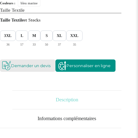
Couleurs :
bleu marine
Taille Textile
Taille Textile
et Stocks
3XL
L
M
S
XL
XXL
36
57
33
50
37
35
Demander un devis
Personnaliser en ligne
Description
Informations complémentaires