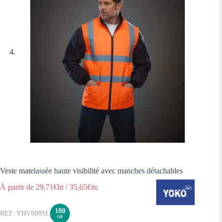
Veste matelassée haute visibilité avec manches détachables
À partir de
29,71
€ht
/
35,65
€ttc
180
YHV008SL
GR