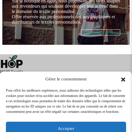
Sur la boutique en ligne, nous proposons des tarifs adaptés
aux revendeurs qui souhaite développer leur activité dans
le domaine du textile personnalisé.
Offre réservée aux professionnels des arts graphiques et
distributeurs de textiles personnalisés.
Devenir revendeur
HOP Textile
Gérer le consentement
Pour offrir les meilleures expériences, nous utilisons des technologies telles que les
cookies pour stocker et/ou accéder aux informations des appareils. Le fait de consentir
Textile
Articles Publicitaires
Infos
à ces technologies nous permettra de traiter des données telles que le comportement de
Boutique en ligne
Express 24H
navigation ou les ID uniques sur ce site. Le fait de ne pas consentir ou de retirer son
Tarifs Revendeurs
consentement peut avoir un effet négatif sur certaines caractéristiques et fonctions.
@2026
SARL
TEXTILEO
| Site par
VPCrazy
Accepter