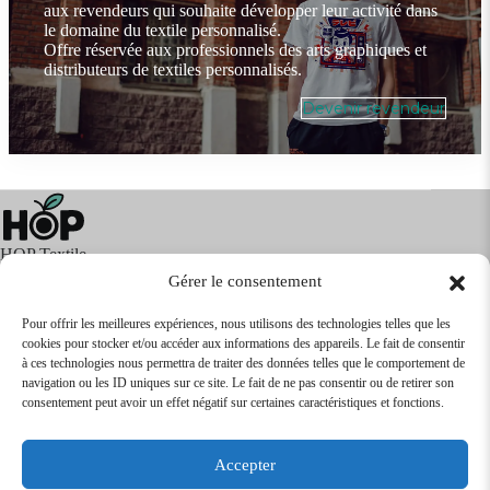
aux revendeurs qui souhaite développer leur activité dans
le domaine du textile personnalisé.
Offre réservée aux professionnels des arts graphiques et
distributeurs de textiles personnalisés.
Devenir revendeur
HOP Textile
Gérer le consentement
Pour offrir les meilleures expériences, nous utilisons des technologies telles que les
cookies pour stocker et/ou accéder aux informations des appareils. Le fait de consentir
Textile
Articles Publicitaires
Infos
à ces technologies nous permettra de traiter des données telles que le comportement de
Boutique en ligne
Express 24H
navigation ou les ID uniques sur ce site. Le fait de ne pas consentir ou de retirer son
Tarifs Revendeurs
consentement peut avoir un effet négatif sur certaines caractéristiques et fonctions.
@2026
SARL
TEXTILEO
| Site par
VPCrazy
Accepter