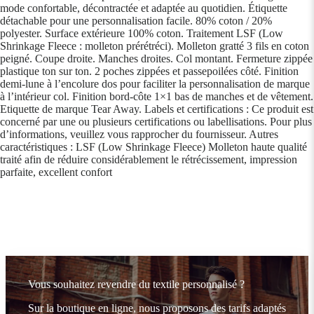
mode confortable, décontractée et adaptée au quotidien. Étiquette
détachable pour une personnalisation facile. 80% coton / 20%
polyester. Surface extérieure 100% coton. Traitement LSF (Low
Shrinkage Fleece : molleton prérétréci). Molleton gratté 3 fils en coton
peigné. Coupe droite. Manches droites. Col montant. Fermeture zippée
plastique ton sur ton. 2 poches zippées et passepoilées côté. Finition
demi-lune à l’encolure dos pour faciliter la personnalisation de marque
à l’intérieur col. Finition bord-côte 1×1 bas de manches et de vêtement.
Etiquette de marque Tear Away. Labels et certifications : Ce produit est
concerné par une ou plusieurs certifications ou labellisations. Pour plus
d’informations, veuillez vous rapprocher du fournisseur. Autres
caractéristiques : LSF (Low Shrinkage Fleece) Molleton haute qualité
traité afin de réduire considérablement le rétrécissement, impression
parfaite, excellent confort
Vous souhaitez revendre du textile personnalisé ?
Sur la boutique en ligne, nous proposons des tarifs adaptés