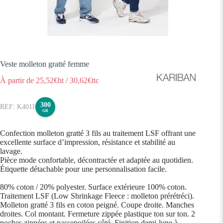
Veste molleton gratté femme
À partir de
25,52
€ht
/
30,62
€ttc
300
K4011
GR
Confection molleton gratté 3 fils au traitement LSF offrant une
excellente surface d’impression, résistance et stabilité au
lavage.
Pièce mode confortable, décontractée et adaptée au quotidien.
Étiquette détachable pour une personnalisation facile.
80% coton / 20% polyester. Surface extérieure 100% coton.
Traitement LSF (Low Shrinkage Fleece : molleton prérétréci).
Molleton gratté 3 fils en coton peigné. Coupe droite. Manches
droites. Col montant. Fermeture zippée plastique ton sur ton. 2
poches zippées et passepoilées côté. Finition demi-lune à