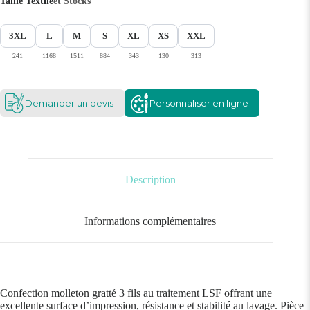
Taille Textile
et Stocks
3XL
L
M
S
XL
XS
XXL
241
1168
1511
884
343
130
313
Demander un devis
Personnaliser en ligne
Description
Informations complémentaires
Confection molleton gratté 3 fils au traitement LSF offrant une
excellente surface d’impression, résistance et stabilité au lavage. Pièce