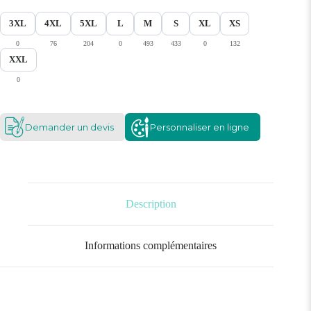
3XL
4XL
5XL
L
M
S
XL
XS
0
76
204
0
493
433
0
132
XXL
0
Demander un devis
Personnaliser en ligne
Description
Informations complémentaires