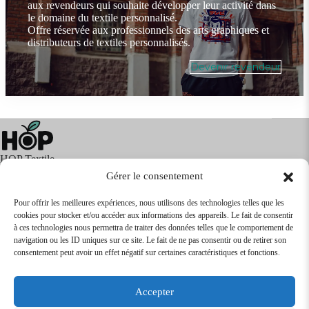
aux revendeurs qui souhaite développer leur activité dans
le domaine du textile personnalisé.
Offre réservée aux professionnels des arts graphiques et
distributeurs de textiles personnalisés.
Devenir revendeur
HOP Textile
Gérer le consentement
Pour offrir les meilleures expériences, nous utilisons des technologies telles que les
cookies pour stocker et/ou accéder aux informations des appareils. Le fait de consentir
Textile
Articles Publicitaires
Infos
à ces technologies nous permettra de traiter des données telles que le comportement de
Boutique en ligne
Express 24H
navigation ou les ID uniques sur ce site. Le fait de ne pas consentir ou de retirer son
Tarifs Revendeurs
consentement peut avoir un effet négatif sur certaines caractéristiques et fonctions.
@2026
SARL
TEXTILEO
| Site par
VPCrazy
Accepter