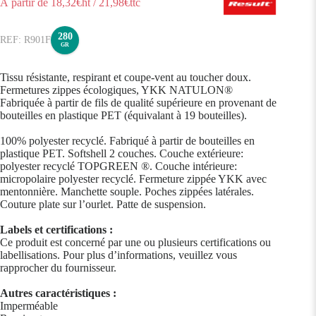
À partir de
18,32
€ht
/
21,98
€ttc
280
R901F
GR
Tissu résistante, respirant et coupe-vent au toucher doux.
Fermetures zippes écologiques, YKK NATULON®
Fabriquée à partir de fils de qualité supérieure en provenant de
bouteilles en plastique PET (équivalant à 19 bouteilles).
100% polyester recyclé. Fabriqué à partir de bouteilles en
plastique PET. Softshell 2 couches. Couche extérieure:
polyester recyclé TOPGREEN ®. Couche intérieure:
micropolaire polyester recyclé. Fermeture zippée YKK avec
mentonnière. Manchette souple. Poches zippées latérales.
Couture plate sur l’ourlet. Patte de suspension.
Labels et certifications :
Ce produit est concerné par une ou plusieurs certifications ou
labellisations. Pour plus d’informations, veuillez vous
rapprocher du fournisseur.
Autres caractéristiques :
Imperméable