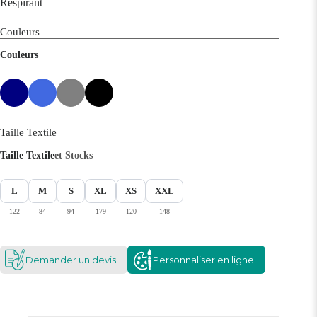
Respirant
Couleurs
Couleurs
Taille Textile
Taille Textile
et Stocks
L
M
S
XL
XS
XXL
122
84
94
179
120
148
Demander un devis
Personnaliser en ligne