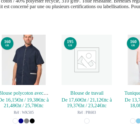
% coton / 40% polyester recyclé, 310 g/m². Toile résistante. Bretelles ré
it est concerné par une ou plusieurs certifications ou labellisations. Po
160
195
160
GR
GR
GR
Blouse polycoton avec boutons-pression homme
Blouse de travail
De
16,15
€ht
/
19,38
€ttc
à
De
17,60
€ht
/
21,12
€ttc
à
De
13,
21,48
€ht
/
25,78
€ttc
19,37
€ht
/
23,24
€ttc
18,0
Réf : WK505
Réf : PR603