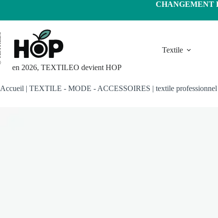
Passer
CHANGEMENT D'
au
contenu
LEO
Textile
en 2026, TEXTILEO devient HOP
Accueil
|
TEXTILE - MODE - ACCESSOIRES
|
textile professionnel