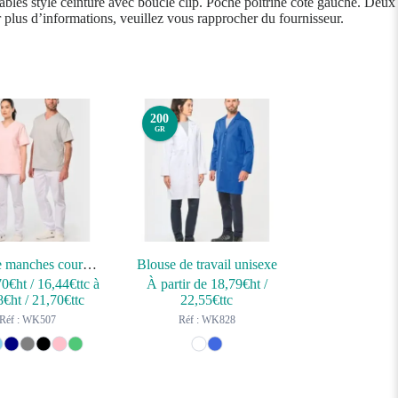
glables style ceinture avec boucle clip. Poche poitrine côté gauche. Deux
ur plus d’informations, veuillez vous rapprocher du fournisseur.
200
GR
Tunique manches courtes polycoton unisexe
Blouse de travail unisexe
70
€ht
/
16,44
€ttc
à
À partir de
18,79
€ht
/
8
€ht
/
21,70
€ttc
22,55
€ttc
Réf : WK507
Réf : WK828