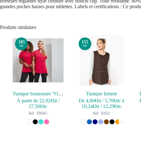
Bretelles réglables style ceinture avec boucle clip. Toile résistante. 60
grandes poches basses pour tablettes. Labels et certifications : Ce produ
Produits similaires
185
155
GR
GR
Tunique boutonnée “Orchid”
Tunique femme
À partir de
22,92
€ht
/
De
4,80
€ht
/
5,76
€ttc
à
27,50
€ttc
10,24
€ht
/
12,29
€ttc
Réf : PR682
Réf : K822