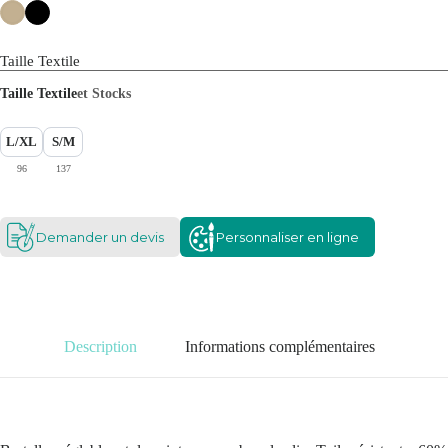
Taille Textile
Taille Textile
et Stocks
L/XL
S/M
96
137
Demander un devis
Personnaliser en ligne
Description
Informations complémentaires