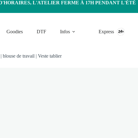
HORAIRES, L'ATELIER FERME À 17H PENDANT L'ÉTÉ
Goodies
DTF
Infos
Express
|
blouse de travail
|
Veste tablier