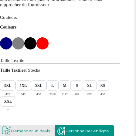
rapprocher du fournisseur.
Couleurs
Couleurs
Taille Textile
Taille Textile
et Stocks
3XL
4XL
5XL
L
M
S
XL
XS
475
545
430
2316
2142
487
1931
430
XXL
675
Demander un devis
Personnaliser en ligne