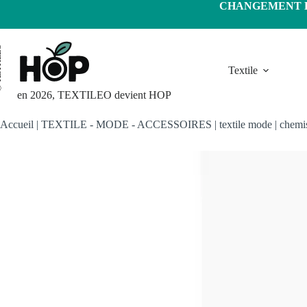
Passer
CHANGEMENT D'
au
contenu
LEO
Textile
en 2026, TEXTILEO devient HOP
Accueil
|
TEXTILE - MODE - ACCESSOIRES
|
textile mode
|
chemi