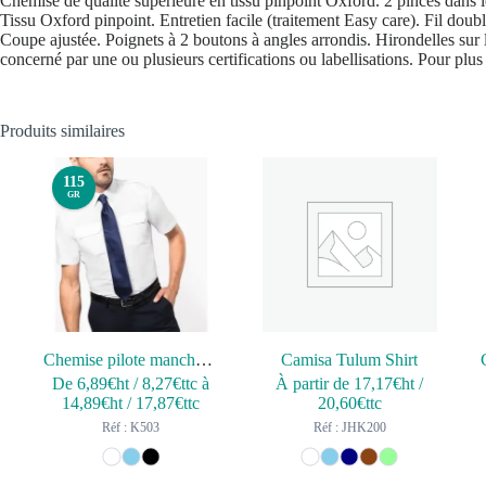
Chemise de qualité supérieure en tissu pinpoint Oxford. 2 pinces dans le
Tissu Oxford pinpoint. Entretien facile (traitement Easy care). Fil dou
Coupe ajustée. Poignets à 2 boutons à angles arrondis. Hirondelles sur le
concerné par une ou plusieurs certifications ou labellisations. Pour plus
Produits similaires
115
GR
Chemise pilote manches courtes homme
Camisa Tulum Shirt
De
6,89
€ht
/
8,27
€ttc
à
À partir de
17,17
€ht
/
14,89
€ht
/
17,87
€ttc
20,60
€ttc
Réf : K503
Réf : JHK200