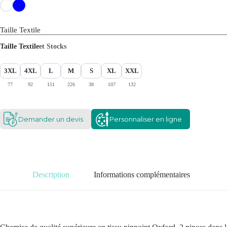
Taille Textile
Taille Textile
et Stocks
3XL
4XL
L
M
S
XL
XXL
77
92
151
226
38
107
132
Demander un devis
Personnaliser en ligne
Description
Informations complémentaires