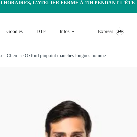
HORAIRES, L'ATELIER FERME À 17H PENDANT L'ÉTÉ
Goodies
DTF
Infos
Express
se
|
Chemise Oxford pinpoint manches longues homme