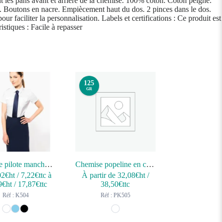
ant les pans avant et arrière de la chemise. 100% coton. Coton peigné.
es. Boutons en nacre. Empiècement haut du dos. 2 pinces dans le dos.
r faciliter la personnalisation. Labels et certifications : Ce produit est
istiques : Facile à repasser
125
GR
Chemise pilote manches courtes femme
Chemise popeline en coton Supima® homme
02
€ht
/
7,22
€ttc
à
À partir de
32,08
€ht
/
9
€ht
/
17,87
€ttc
38,50
€ttc
Réf : K504
Réf : PK505