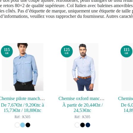
 dos pour une coupe ajustée. Hirondelles, petits triangles de tissu reli
ble retors 80×2 de qualité supérieure. Col Italien avec baleines amovibl
s côtés. Pas d’étiquette de marque, uniquement une étiquette de taille pou
 d’informations, veuillez vous rapprocher du fournisseur. Autres caractér
115
125
115
GR
GR
GR
Chemise pilote manches longues homme
Chemise oxford manches longues homme
De
7,67
€ht
/
9,20
€ttc
à
À partir de
20,44
€ht
/
De
6,
15,73
€ht
/
18,88
€ttc
24,53
€ttc
14,8
Réf : K505
Réf : K595