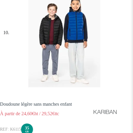
Doudoune légère sans manches enfant
À partir de
24,60
€ht
/
29,52
€ttc
35
K6115
GR