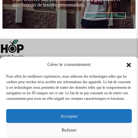
distributeurs de textiles personnalisés.
Devenir revendeur
HOP Textile
Gérer le consentement
Pour offrir les meilleures expériences, nous utilisons des technologies telles que les
cookies pour stocker et/ou accéder aux informations des appareils. Le fait de consentir
Textile
Articles Publicitaires
Infos
à ces technologies nous permettra de traiter des données telles que le comportement de
Boutique en ligne
Express 24H
navigation ou les ID uniques sur ce site. Le fait de ne pas consentir ou de retirer son
Tarifs Revendeurs
consentement peut avoir un effet négatif sur certaines caractéristiques et fonctions.
@2026
SARL
TEXTILEO
| Site par
VPCrazy
Accepter
Mentions Légales
Refuser