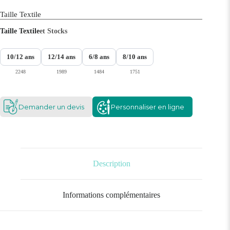
Taille Textile
Taille Textile
et Stocks
10/12 ans
12/14 ans
6/8 ans
8/10 ans
2248
1989
1484
1751
Demander un devis
Personnaliser en ligne
Description
Informations complémentaires