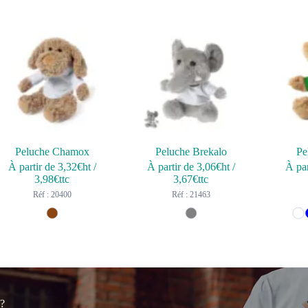
Peluche Chamox
Peluche Brekalo
Pe
À partir de
3,32
€ht
/
À partir de
3,06
€ht
/
À par
3,98
€ttc
3,67
€ttc
Réf : 20400
Réf : 21463
 ?