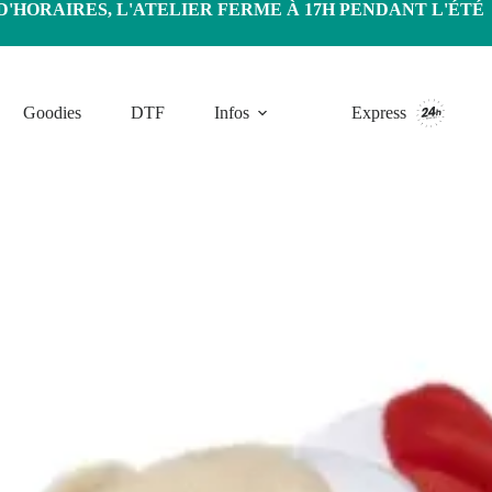
HORAIRES, L'ATELIER FERME À 17H PENDANT L'ÉTÉ
Goodies
DTF
Infos
Express