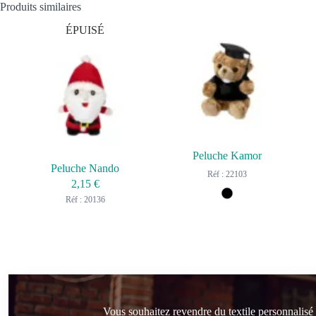
Produits similaires
ÉPUISÉ
Peluche Kamor
Peluche Nando
Réf : 22103
2,15
€
Réf : 20136
Vous souhaitez revendre du textile personnalisé