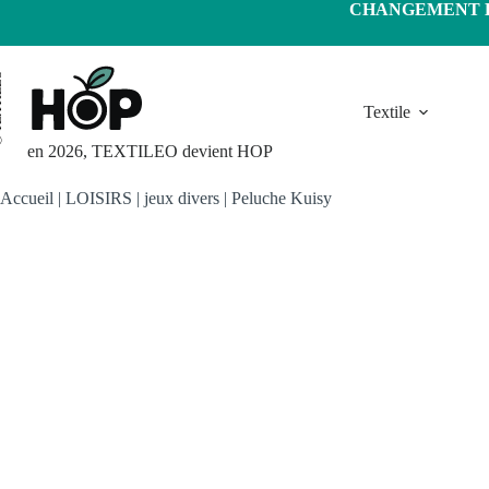
Passer
CHANGEMENT D'
au
contenu
LEO
Textile
en 2026, TEXTILEO devient HOP
Accueil
|
LOISIRS
|
jeux divers
|
Peluche Kuisy