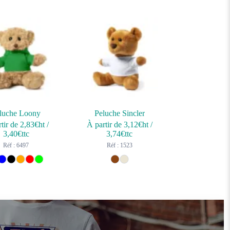
luche Loony
Peluche Sincler
tir de
2,83
€ht
/
À partir de
3,12
€ht
/
3,40
€ttc
3,74
€ttc
Réf : 6497
Réf : 1523