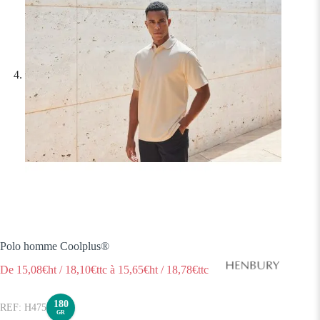
Polo homme Coolplus®
De
15,08
€ht
/
18,10
€ttc
à
15,65
€ht
/
18,78
€ttc
180
H475
GR