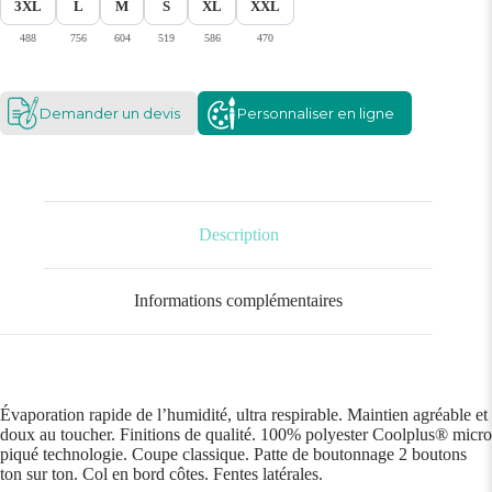
3XL
L
M
S
XL
XXL
488
756
604
519
586
470
Demander un devis
Personnaliser en ligne
Description
Informations complémentaires
Évaporation rapide de l’humidité, ultra respirable. Maintien agréable et
doux au toucher. Finitions de qualité. 100% polyester Coolplus® micro
piqué technologie. Coupe classique. Patte de boutonnage 2 boutons
ton sur ton. Col en bord côtes. Fentes latérales.