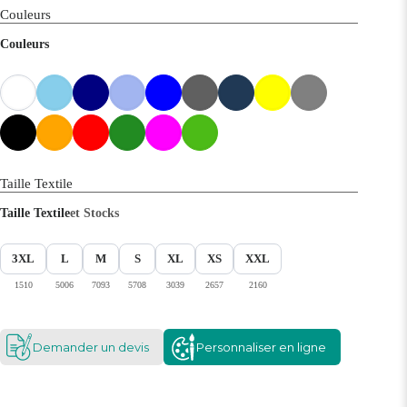
Couleurs
Couleurs
Taille Textile
Taille Textile
et Stocks
3XL
L
M
S
XL
XS
XXL
1510
5006
7093
5708
3039
2657
2160
Demander un devis
Personnaliser en ligne