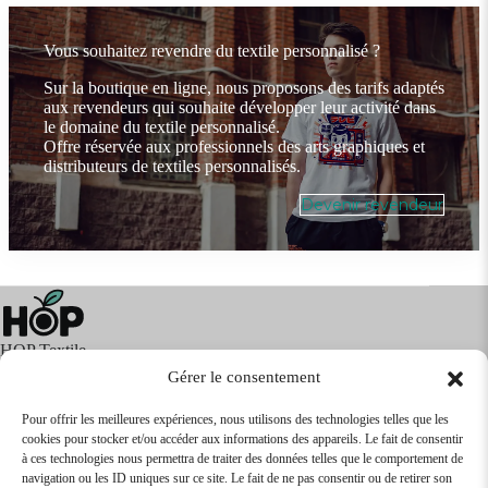
Vous souhaitez revendre du textile personnalisé ?
Sur la boutique en ligne, nous proposons des tarifs adaptés
aux revendeurs qui souhaite développer leur activité dans
le domaine du textile personnalisé.
Offre réservée aux professionnels des arts graphiques et
distributeurs de textiles personnalisés.
Devenir revendeur
HOP Textile
Gérer le consentement
Pour offrir les meilleures expériences, nous utilisons des technologies telles que les
cookies pour stocker et/ou accéder aux informations des appareils. Le fait de consentir
Textile
Articles Publicitaires
Infos
à ces technologies nous permettra de traiter des données telles que le comportement de
Boutique en ligne
Express 24H
navigation ou les ID uniques sur ce site. Le fait de ne pas consentir ou de retirer son