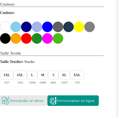
Couleurs
Couleurs
Taille Textile
Taille Textile
et Stocks
3XL
4XL
L
M
S
XL
XXL
3457
2016
19098
16080
4600
13507
7352
Demander un devis
Personnaliser en ligne