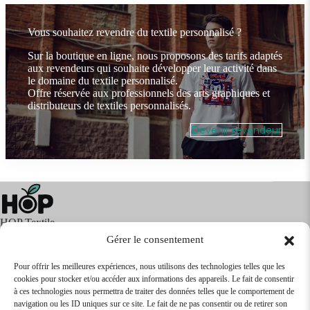
Vous souhaitez revendre du textile personnalisé ?
Sur la boutique en ligne, nous proposons des tarifs adaptés
aux revendeurs qui souhaite développer leur activité dans
le domaine du textile personnalisé.
Offre réservée aux professionnels des arts graphiques et
distributeurs de textiles personnalisés.
Devenir revendeur
HOP Textile
Gérer le consentement
Pour offrir les meilleures expériences, nous utilisons des technologies telles que les
cookies pour stocker et/ou accéder aux informations des appareils. Le fait de consentir
Textile
Articles Publicitaires
Infos
à ces technologies nous permettra de traiter des données telles que le comportement de
Boutique en ligne
Express 24H
navigation ou les ID uniques sur ce site. Le fait de ne pas consentir ou de retirer son