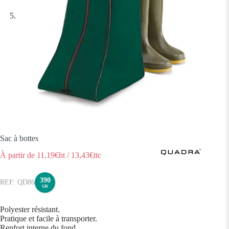
Sac à bottes
À partir de
11,19
€ht
/
13,43
€ttc
390
QD86
GR
Polyester résistant.
Pratique et facile à transporter.
Renfort interne du fond.