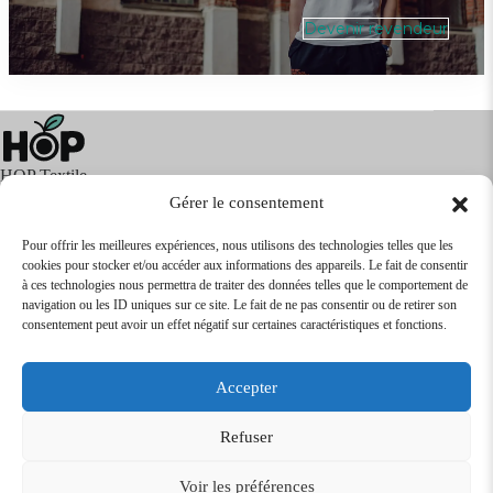
Devenir revendeur
HOP Textile
Gérer le consentement
Pour offrir les meilleures expériences, nous utilisons des technologies telles que les
cookies pour stocker et/ou accéder aux informations des appareils. Le fait de consentir
Textile
Articles Publicitaires
Infos
à ces technologies nous permettra de traiter des données telles que le comportement de
Boutique en ligne
Express 24H
navigation ou les ID uniques sur ce site. Le fait de ne pas consentir ou de retirer son
Tarifs Revendeurs
consentement peut avoir un effet négatif sur certaines caractéristiques et fonctions.
@2026
SARL
TEXTILEO
| Site par
VPCrazy
Accepter
Mentions Légales
Refuser
Voir les préférences