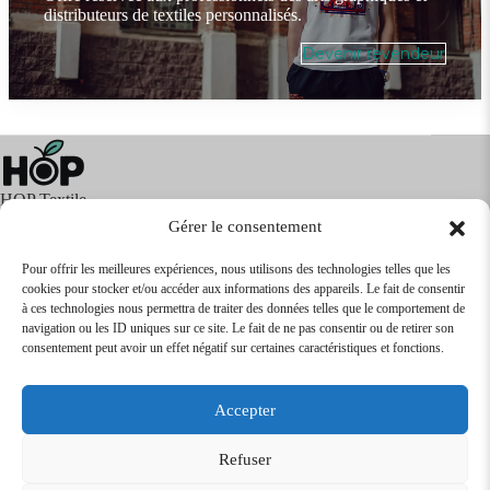
distributeurs de textiles personnalisés.
Devenir revendeur
HOP Textile
Gérer le consentement
Pour offrir les meilleures expériences, nous utilisons des technologies telles que les
cookies pour stocker et/ou accéder aux informations des appareils. Le fait de consentir
Textile
Articles Publicitaires
Infos
à ces technologies nous permettra de traiter des données telles que le comportement de
Boutique en ligne
Express 24H
navigation ou les ID uniques sur ce site. Le fait de ne pas consentir ou de retirer son
Tarifs Revendeurs
consentement peut avoir un effet négatif sur certaines caractéristiques et fonctions.
@2026
SARL
TEXTILEO
| Site par
VPCrazy
Accepter
Mentions Légales
Refuser