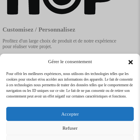
Customisez / Personnalisez
Profitez d'un large choix de produit et de notre expérience
pour réaliser votre projet.
Gérer le consentement
Pour offrir les meilleures expériences, nous utilisons des technologies telles que les
cookies pour stocker et/ou accéder aux informations des appareils. Le fait de consentir
Textile
Articles Publicitaires
Infos
à ces technologies nous permettra de traiter des données telles que le comportement de
Boutique en ligne
Express 24H
navigation ou les ID uniques sur ce site. Le fait de ne pas consentir ou de retirer son
Tarifs Revendeurs
consentement peut avoir un effet négatif sur certaines caractéristiques et fonctions.
@2026
SARL
TEXTILEO
| Site par
VPCrazy
Accepter
Mentions Légales
Refuser