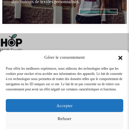
distributeurs de textiles personnalisés.
Devenir revendeur
HOP Textile
Gérer le consentement
Pour offrir les meilleures expériences, nous utilisons des technologies telles que les
cookies pour stocker et/ou accéder aux informations des appareils. Le fait de consentir
Textile
Articles Publicitaires
Infos
à ces technologies nous permettra de traiter des données telles que le comportement de
Boutique en ligne
Express 24H
navigation ou les ID uniques sur ce site. Le fait de ne pas consentir ou de retirer son
Tarifs Revendeurs
consentement peut avoir un effet négatif sur certaines caractéristiques et fonctions.
@2026
SARL
TEXTILEO
| Site par
VPCrazy
Accepter
Mentions Légales
Refuser