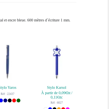
al et encre bleue. 600 mètres d´écriture 1 mm.
Stylo Yaros
Stylo Karsol
À partir de
0,09
€ht
/
Réf : 22437
0,11
€ttc
Réf : 6027