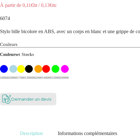
À partir de
0,11
€ht
/
0,13
€ttc
6074
Stylo bille bicolore en ABS, avec un corps en blanc et une grippe de c
Couleurs
Couleurs
et Stocks
100000
20000
17000
130000
62000
140000
150000
30000
Demander un devis
Description
Informations complémentaires