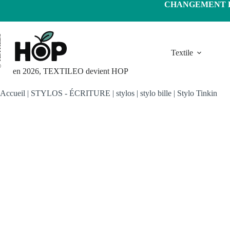
Passer
CHANGEMENT D'
au
contenu
LEO
Textile
en 2026, TEXTILEO devient HOP
Accueil
|
STYLOS - ÉCRITURE
|
stylos
|
stylo bille
|
Stylo Tinkin