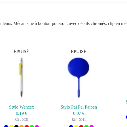
ouleurs. Mécanisme à bouton-poussoir, avec détails chromés, clip en mét
ÉPUISÉ
ÉPUISÉ
Stylo Wencex
Stylo Pai Pai Paipen
0,19
€
0,07
€
Réf : 6033
Réf : 5911