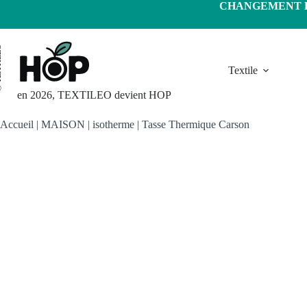
Passer
CHANGEMENT D'
au
contenu
LEO
Textile
en 2026, TEXTILEO devient HOP
Accueil
|
MAISON
|
isotherme
|
Tasse Thermique Carson