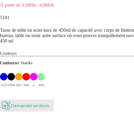
À partir de
3,38
€ht
/
4,06
€ttc
5101
Tasse de table en acier inox de 450ml de capacité avec corps de finition 
bureau, table ou toute autre surface où vous pouvez tranquillement savo
450 ml
Couleurs
Couleurs
et Stocks
5223
12000
2025
9381
0
3603
Demander un devis