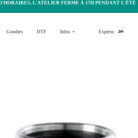
HORAIRES, L'ATELIER FERME À 17H PENDANT L'ÉTÉ
Goodies
DTF
Infos
Express