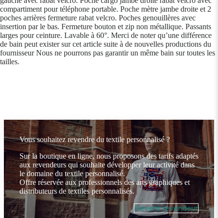
gauche avec rabat velcro. Poche cargo jambe droite rabat velcro avec
compartiment pour téléphone portable. Poche mètre jambe droite et 2
poches arrières fermeture rabat velcro. Poches genouillères avec
insertion par le bas. Fermeture bouton et zip non métallique. Passants
larges pour ceinture. Lavable à 60°. Merci de noter qu’une différence
de bain peut exister sur cet article suite à de nouvelles productions du
fournisseur Nous ne pourrons pas garantir un même bain sur toutes les
tailles.
Vous souhaitez revendre du textile personnalisé ?
Sur la boutique en ligne, nous proposons des tarifs adaptés
aux revendeurs qui souhaite développer leur activité dans
le domaine du textile personnalisé.
Offre réservée aux professionnels des arts graphiques et
distributeurs de textiles personnalisés.
Devenir revendeur