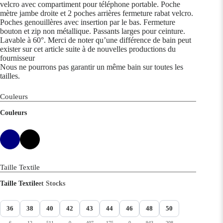
velcro avec compartiment pour téléphone portable. Poche
mètre jambe droite et 2 poches arrières fermeture rabat velcro.
Poches genouillères avec insertion par le bas. Fermeture
bouton et zip non métallique. Passants larges pour ceinture.
Lavable à 60°. Merci de noter qu’une différence de bain peut
exister sur cet article suite à de nouvelles productions du
fournisseur
Nous ne pourrons pas garantir un même bain sur toutes les
tailles.
Couleurs
Couleurs
Taille Textile
Taille Textile
et Stocks
36
38
40
42
43
44
46
48
50
6
12
511
0
407
175
0
943
208