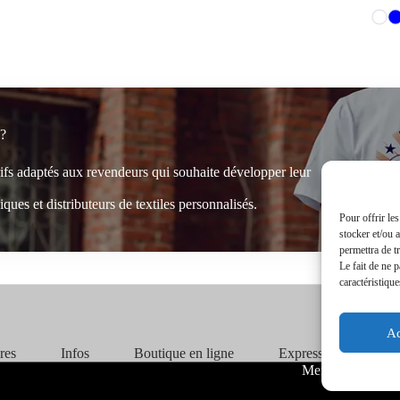
 ?
rifs adaptés aux revendeurs qui souhaite développer leur
ques et distributeurs de textiles personnalisés.
Pour offrir le
stocker et/ou 
permettra de t
Le fait de ne 
caractéristique
Ac
ires
Infos
Boutique en ligne
Express 24H
Mentions Légale