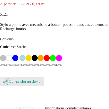
À partir de
0,27
€ht
/
0,32
€ttc
5121
Stylo à pointe avec mécanisme à bouton-poussoir dans des couleurs amu
Recharge Jumbo
Couleurs
Couleurs
et Stocks
36000
67000
130000
42000
39000
90000
27000
55000
63000
13000
Demander un devis
Description
Informations complémentaires