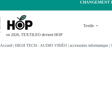
Passer
CHANGEMENT D'
au
contenu
LEO
Textile
en 2026, TEXTILEO devient HOP
Accueil
|
HIGH TECH - AUDIO VIDÉO
|
accessoires informatique
|