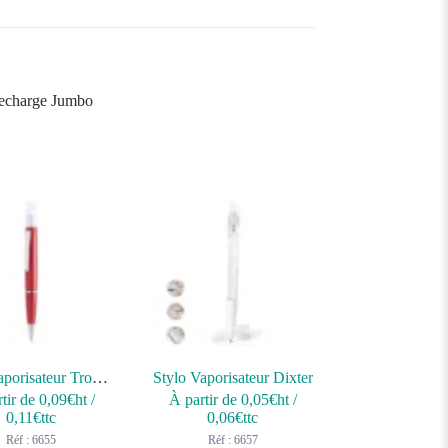
 Recharge Jumbo
Stylo Vaporisateur Tromix
Stylo Vaporisateur Dixter
tir de
0,09
€ht
/
À partir de
0,05
€ht
/
0,11
€ttc
0,06
€ttc
Réf : 6655
Réf : 6657