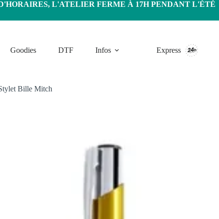
HORAIRES, L'ATELIER FERME À 17H PENDANT L'ÉTÉ
Goodies
DTF
Infos
Express
Stylet Bille Mitch